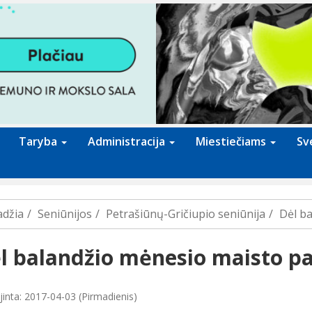
Taryba
Administracija
Miestiečiams
Sv
adžia
Seniūnijos
Petrašiūnų-Gričiupio seniūnija
Dėl b
l balandžio mėnesio maisto p
jinta: 2017-04-03 (Pirmadienis)