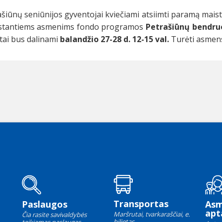
šiūnų seniūnijos gyventojai kviečiami atsiimti paramą mais
stantiems asmenims fondo programos
Petrašiūnų bendru
tai bus dalinami
balandžio
27-28
d. 12-15 val.
Turėti asmens
Transportas
Paslaugos
As
apt
Maršrutai, tvarkaraščiai, e.
Čia rasite savivaldybės
bilietas