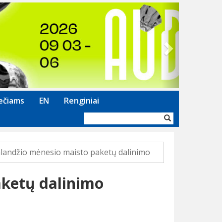
Next
ečiams
EN
Renginiai
Paieškos
forma
alandžio mėnesio maisto paketų dalinimo
aketų dalinimo