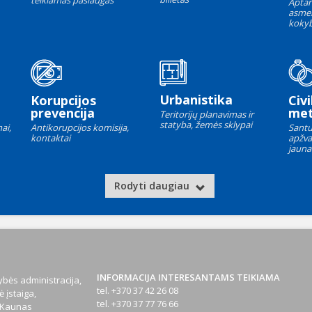
teikiamas paslaugas
Aptar
asme
kokyb
Urbanistika
Korupcijos
Civi
prevencija
met
Teritorijų planavimas ir
statyba, žemės sklypai
ai,
Antikorupcijos komisija,
Santu
kontaktai
apžva
jauna
Rodyti daugiau
INFORMACIJA INTERESANTAMS TEIKIAMA
bės administracija,
tel. +370 37 42 26 08
 įstaiga,
tel. +370 37 77 76 66
1 Kaunas