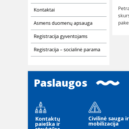
Petra
Kontaktai
skur
pake
Asmens duomenų apsauga
Registracija gyventojams
Registracija – socialinė parama
Paslaugos
Civilinė sauga ir
Kontaktų
mobilizacija
paieška ir