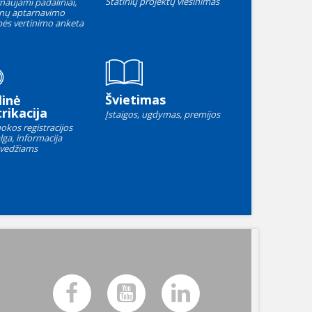
Statinių projektų viešinimas
naujami padaliniai,
nų aptarnavimo
ės vertinimo anketa
Švietimas
linė
rikacija
Įstaigos, ugdymas, premijos
okos registracijos
lga, informacija
vedžiams