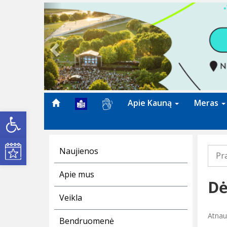
Previous
Apie Kauną
Meras
Open toolbar
Kultūros renginiai
Naujienos
Pr
Apie mus
Dė
Veikla
Atnau
Bendruomenė