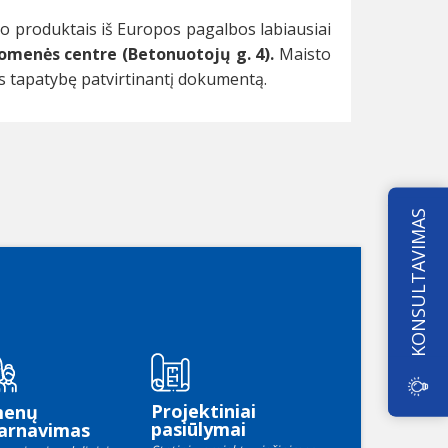
to produktais iš Europos pagalbos labiausiai
omenės centre (Betonuotojų g. 4).
Maisto
 tapatybę patvirtinantį dokumentą.
KONSULTAVIMAS
Projektiniai
menų
pasiūlymai
arnavimas