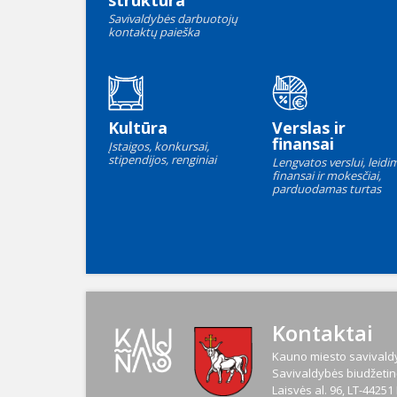
struktūra
Savivaldybės darbuotojų
kontaktų paieška
Kultūra
Verslas ir
finansai
Įstaigos, konkursai,
stipendijos, renginiai
Lengvatos verslui, leidim
finansai ir mokesčiai,
parduodamas turtas
Kontaktai
Kauno miesto savivaldy
Savivaldybės biudžetinė
Laisvės al. 96, LT-4425