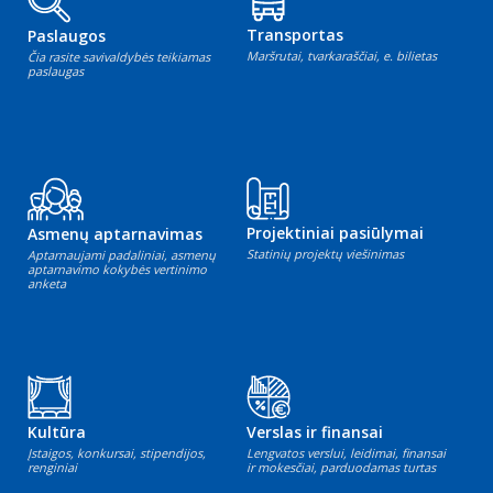
Transportas
Paslaugos
Maršrutai, tvarkaraščiai, e. bilietas
Čia rasite savivaldybės teikiamas
paslaugas
Projektiniai pasiūlymai
Asmenų aptarnavimas
Statinių projektų viešinimas
Aptarnaujami padaliniai, asmenų
aptarnavimo kokybės vertinimo
anketa
Kultūra
Verslas ir finansai
Įstaigos, konkursai, stipendijos,
Lengvatos verslui, leidimai, finansai
renginiai
ir mokesčiai, parduodamas turtas