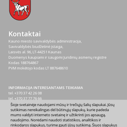
Kontaktai
Kauno miesto savivaldybės administracija,
Savivaldybės biudžetinė įstaiga,
Laisvės al. 96, LT-44251 Kaunas
Duomenys kaupiami ir saugomi Juridinių asmenų registre
Kodas
188764867
PVM mokėtojo kodas
LT 887648610
INFORMACIJA INTERESANTAMS TEIKIAMA
tel. +370 37 42 26 08
tel. +370 37 77 76 66
tel. +370 660 07000
Šioje svetainėje naudojami mūsų ir trečiųjų šalių slapukai. Jūsų
el. p.
info@kaunas.lt
sutikimas nereikalingas dėl būtinųjų slapukų, kurie padeda
mums valdyti interneto svetainę ir užtikrinti jos apsaugą,
naudojimo. Norėdami naudoti statistikos, analitikos ir
rinkodaros slapukus, turime gauti jūsų sutikimą. Šiuos slapukus