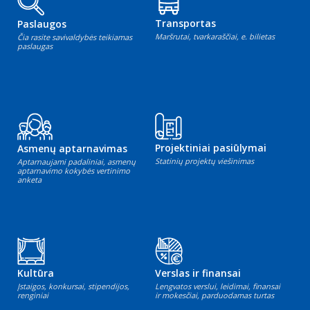
Transportas
Paslaugos
Maršrutai, tvarkaraščiai, e. bilietas
Čia rasite savivaldybės teikiamas
paslaugas
Projektiniai pasiūlymai
Asmenų aptarnavimas
Statinių projektų viešinimas
Aptarnaujami padaliniai, asmenų
aptarnavimo kokybės vertinimo
anketa
Kultūra
Verslas ir finansai
Įstaigos, konkursai, stipendijos,
Lengvatos verslui, leidimai, finansai
renginiai
ir mokesčiai, parduodamas turtas