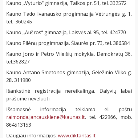
Kauno ,,Vyturio“ gimnazija, Taikos pr. 51, tel. 332572
Kauno Tado Ivanausko progimnazija Vėtrungės g. 1,
tel. 360245
Kauno ,,Aušros“ gimnazija, Laisvės al. 95, tel. 424770
Kauno Pilėnų progimnazija, Šiaurės pr. 73, tel. 386584
Kauno Jono ir Petro Vileišių mokykla, Demokratų 36,
tel.362827
Kauno Antano Smetonos gimnazija, Geležinio Vilko g.
28, 311980
Išankstinė registracija nereikalinga. Dalyvių labai
prašome nevėluoti.
Išsamesnė informacija teikiama el. paštu
raimonda.jancauskiene@kaunas.lt
, tel. 422966, mob.
864513153
Daugiau informacijos:
www.diktantas.lt