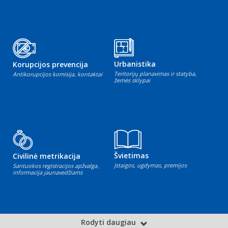
Urbanistika
Korupcijos prevencija
Teritorijų planavimas ir statyba,
Antikorupcijos komisija, kontaktai
žemės sklypai
Švietimas
Civilinė metrikacija
Įstaigos, ugdymas, premijos
Santuokos registracijos apžvalga,
informacija jaunavedžiams
Rodyti daugiau