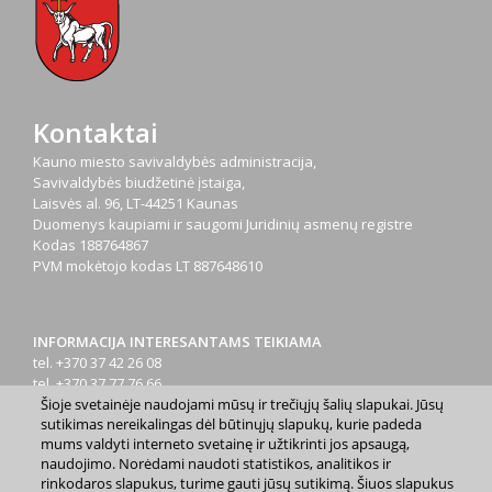
Kontaktai
Kauno miesto savivaldybės administracija,
Savivaldybės biudžetinė įstaiga,
Laisvės al. 96, LT-44251 Kaunas
Duomenys kaupiami ir saugomi Juridinių asmenų registre
Kodas
188764867
PVM mokėtojo kodas
LT 887648610
INFORMACIJA INTERESANTAMS TEIKIAMA
tel. +370 37 42 26 08
tel. +370 37 77 76 66
Šioje svetainėje naudojami mūsų ir trečiųjų šalių slapukai. Jūsų
tel. +370 660 07000
sutikimas nereikalingas dėl būtinųjų slapukų, kurie padeda
el. p.
info@kaunas.lt
mums valdyti interneto svetainę ir užtikrinti jos apsaugą,
naudojimo. Norėdami naudoti statistikos, analitikos ir
rinkodaros slapukus, turime gauti jūsų sutikimą. Šiuos slapukus