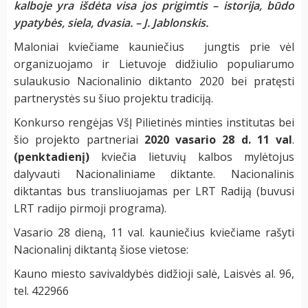
kalboje yra išdėta visa jos prigimtis – istorija, būdo
ypatybės, siela, dvasia. – J. Jablonskis.
Maloniai kviečiame kauniečius jungtis prie vėl
organizuojamo ir Lietuvoje didžiulio populiarumo
sulaukusio Nacionalinio diktanto 2020 bei pratęsti
partnerystės su šiuo projektu tradiciją.
Konkurso rengėjas VšĮ Pilietinės minties institutas bei
šio projekto partneriai
2020 v
asario 28 d. 11 val
.
(penktadienį)
kviečia lietuvių kalbos mylėtojus
dalyvauti Nacionaliniame diktante. Nacionalinis
diktantas bus transliuojamas per LRT Radiją (buvusi
LRT radijo pirmoji programa).
Vasario 28 dieną, 11 val. kauniečius kviečiame rašyti
Nacionalinį diktantą šiose vietose:
Kauno miesto savivaldybės didžioji salė, Laisvės al. 96,
tel. 422966