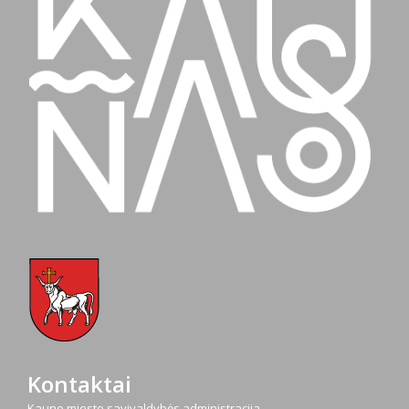
Kontaktai
Kauno miesto savivaldybės administracija,