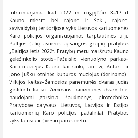
Informuojame, kad 2022 m. rugpjūčio 8–12 d.
Kauno miesto bei rajono ir Šakių rajono
savivaldybių teritorijose vyks Lietuvos kariuomenės
Karo policijos organizuojamos tarptautinės trijų
Baltijos šalių asmens apsaugos grupių pratybos
„Baltijos ietis 2022“. Pratybų metu maršrutu Kauno
geležinkelio stotis–Pažaislio vienuolyno parkas–
Karo muziejus–Kauno karininkų ramovė–Antano ir
Jono Juškų etninės kultūros muziejus (derinama)–
Vilkijos keltas–Žemosios panemunės dvaras judės
ginkluoti kariai. Žemosios panemunės dvare bus
naudojami garsiniai šaudmenys, pirotechnika.
Pratybose dalyvaus Lietuvos, Latvijos ir Estijos
kariuomenių Karo policijos padaliniai. Pratybos
vyks tamsiu ir šviesiu paros metu.