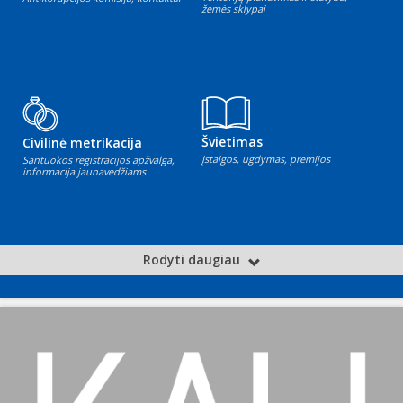
žemės sklypai
Švietimas
Civilinė metrikacija
Įstaigos, ugdymas, premijos
Santuokos registracijos apžvalga,
informacija jaunavedžiams
Rodyti daugiau