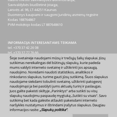
Savivaldybės biudžetinė įstaiga,
Laisvės al. 96, LT-44251 Kaunas
Duomenys kaupiami ir saugomi Juridinių asmenų registre
Kodas
188764867
PVM mokėtojo kodas
LT 887648610
INFORMACIJA INTERESANTAMS TEIKIAMA
tel. +370 37 42 26 08
tel. +370 37 77 76 66
tel. +370 660 07000
Šioje svetainėje naudojami mūsų ir trečiųjų šalių slapukai. Jūsų
el. p.
info@kaunas.lt
sutikimas nereikalingas dėl būtinųjų slapukų, kurie padeda
mums valdyti interneto svetainę ir užtikrinti jos apsaugą,
naudojimo. Norėdami naudoti statistikos, analitikos ir
rinkodaros slapukus, turime gauti jūsų sutikimą. Šiuos slapukus
naudojame siekdami tobulinti svetainę, užtikrinti patogesnį
naudojimąsi ja bei pasiūlyti jums aktualų turinį ir paslaugas.
Juos galite pakeisti skiltyje „Parinktys“ arba sutikti su visų
2023 m. Kauno miesto savivaldybė. Kopijuoti ir platinti
slapukų naudojimu paspaudę mygtuką „Sutikti su visais“. Savo
www.kaunas.lt skelbiamą informaciją be autorių sutikimo draudžiama.
sutikimą bet kada galėsite atšaukti pakeisdami interneto
|
Svetainės žemėlapis »
naršyklės nustatymus ir ištrindami įrašytus slapukus. Daugiau
informacijos rasite:
„Slapukų politika“
.