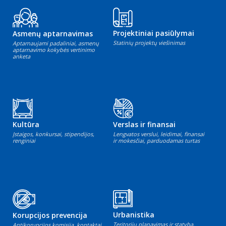
Projektiniai pasiūlymai
Asmenų aptarnavimas
Statinių projektų viešinimas
Aptarnaujami padaliniai, asmenų
aptarnavimo kokybės vertinimo
anketa
Kultūra
Verslas ir finansai
Įstaigos, konkursai, stipendijos,
Lengvatos verslui, leidimai, finansai
renginiai
ir mokesčiai, parduodamas turtas
Urbanistika
Korupcijos prevencija
Teritorijų planavimas ir statyba,
Antikorupcijos komisija, kontaktai