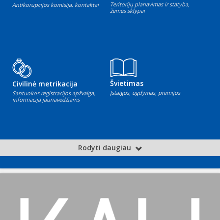
Teritorijų planavimas ir statyba,
Antikorupcijos komisija, kontaktai
žemės sklypai
Švietimas
Civilinė metrikacija
Įstaigos, ugdymas, premijos
Santuokos registracijos apžvalga,
informacija jaunavedžiams
Rodyti daugiau