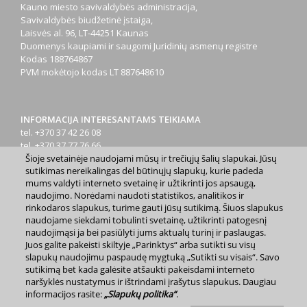
Kauno miesto savivaldybės administracija,
Savivaldybės biudžetinė įstaiga,
Laisvės al. 96, LT-44251 Kaunas
Duomenys kaupiami ir saugomi Juridinių asmenų registre
Kodas
188764867
PVM mokėtojo kodas
LT 887648610
INFORMACIJA INTERESANTAMS TEIKIAMA
tel. +370 37 42 26 08
tel. +370 37 77 76 66
Šioje svetainėje naudojami mūsų ir trečiųjų šalių slapukai. Jūsų
tel. +370 660 07000
sutikimas nereikalingas dėl būtinųjų slapukų, kurie padeda
el. p.
info@kaunas.lt
mums valdyti interneto svetainę ir užtikrinti jos apsaugą,
naudojimo. Norėdami naudoti statistikos, analitikos ir
rinkodaros slapukus, turime gauti jūsų sutikimą. Šiuos slapukus
naudojame siekdami tobulinti svetainę, užtikrinti patogesnį
naudojimąsi ja bei pasiūlyti jums aktualų turinį ir paslaugas.
Juos galite pakeisti skiltyje „Parinktys“ arba sutikti su visų
2023 m. Kauno miesto savivaldybė. Kopijuoti ir platinti
slapukų naudojimu paspaudę mygtuką „Sutikti su visais“. Savo
www.kaunas.lt skelbiamą informaciją be autorių sutikimo draudžiama.
sutikimą bet kada galėsite atšaukti pakeisdami interneto
|
Svetainės žemėlapis »
naršyklės nustatymus ir ištrindami įrašytus slapukus. Daugiau
informacijos rasite:
„Slapukų politika“
.