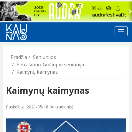
Previous
Pradžia
Seniūnijos
Petrašiūnų-Gričiupio seniūnija
Kaimynų kaimynas
Kaimynų kaimynas
Paskelbta: 2021-05-18 (Antradienis)