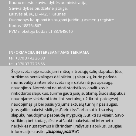
Kauno miesto savivaldybės administracija,
Savivaldybės biudžetinė įstaiga,
Laisvės al. 96, LT-44251 Kaunas
Duomenys kaupiami ir saugomi Juridinių asmenų registre
Kodas
188764867
PVM mokėtojo kodas
LT 887648610
INFORMACIJA INTERESANTAMS TEIKIAMA
tel. +370 37 42 26 08
tel. +370 37 77 76 66
tel. +370 660 07000
Šioje svetainėje naudojami mūsų ir trečiųjų šalių slapukai. Jūsų
el. p.
info@kaunas.lt
sutikimas nereikalingas dėl būtinųjų slapukų, kurie padeda
mums valdyti interneto svetainę ir užtikrinti jos apsaugą,
naudojimo. Norėdami naudoti statistikos, analitikos ir
rinkodaros slapukus, turime gauti jūsų sutikimą. Šiuos slapukus
naudojame siekdami tobulinti svetainę, užtikrinti patogesnį
naudojimąsi ja bei pasiūlyti jums aktualų turinį ir paslaugas.
Juos galite pakeisti skiltyje „Parinktys“ arba sutikti su visų
2023 m. Kauno miesto savivaldybė. Kopijuoti ir platinti
slapukų naudojimu paspaudę mygtuką „Sutikti su visais“. Savo
www.kaunas.lt skelbiamą informaciją be autorių sutikimo draudžiama.
sutikimą bet kada galėsite atšaukti pakeisdami interneto
|
Svetainės žemėlapis »
naršyklės nustatymus ir ištrindami įrašytus slapukus. Daugiau
informacijos rasite:
„Slapukų politika“
.