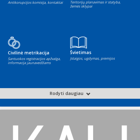
Teritorijų planavimas ir statyba,
Antikorupcijos komisija, kontaktai
žemės sklypai
Švietimas
Civilinė metrikacija
Įstaigos, ugdymas, premijos
Santuokos registracijos apžvalga,
informacija jaunavedžiams
Rodyti daugiau