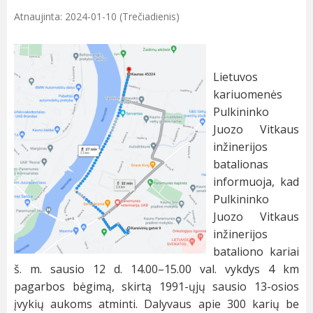
Atnaujinta: 2024-01-10 (Trečiadienis)
Lietuvos
kariuomenės
Pulkininko
Juozo Vitkaus
inžinerijos
batalionas
informuoja, kad
Pulkininko
Juozo Vitkaus
inžinerijos
bataliono kariai
š. m. sausio 12 d. 14.00–15.00 val. vykdys 4 km
pagarbos bėgimą, skirtą 1991-ųjų sausio 13-osios
įvykių aukoms atminti. Dalyvaus apie 300 karių be