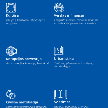
Kultūra
Verslas ir finansai
Įstaigos, konkursai, stipendijos,
Lengvatos verslui, leidimai, finansai
renginiai
ir mokesčiai, parduodamas turtas
Urbanistika
Korupcijos prevencija
Teritorijų planavimas ir statyba,
Antikorupcijos komisija, kontaktai
žemės sklypai
Švietimas
Civilinė metrikacija
Įstaigos, ugdymas, premijos
Santuokos registracijos apžvalga,