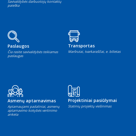
Savivaldybės darbuotojų kontaktų
paieška
Transportas
Paslaugos
Maršrutai, tvarkaraščiai, e. bilietas
Čia rasite savivaldybės teikiamas
paslaugas
Projektiniai pasiūlymai
Asmenų aptarnavimas
Statinių projektų viešinimas
Aptarnaujami padaliniai, asmenų
aptarnavimo kokybės vertinimo
anketa