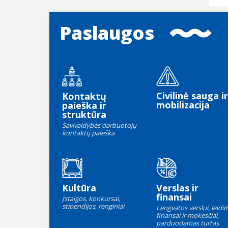
Paslaugos
Civilinė sauga ir
Kontaktų
mobilizacija
paieška ir
struktūra
Savivaldybės darbuotojų
kontaktų paieška
Kultūra
Verslas ir
finansai
Įstaigos, konkursai,
stipendijos, renginiai
Lengvatos verslui, leidim
finansai ir mokesčiai,
parduodamas turtas