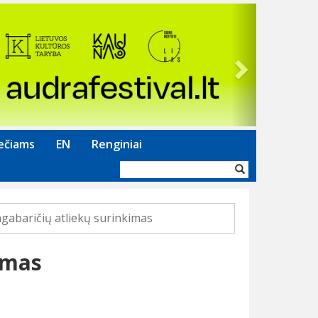
Next
ečiams
EN
Renginiai
Paieškos
forma
gabaričių atliekų surinkimas
imas