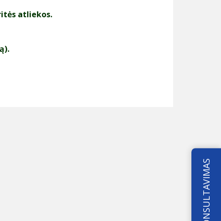
tės atliekos.
ą).
KONSULTAVIMAS