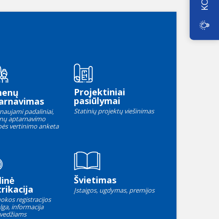
Projektiniai
menų
pasiūlymai
arnavimas
Statinių projektų viešinimas
naujami padaliniai,
nų aptarnavimo
ės vertinimo anketa
Švietimas
linė
rikacija
Įstaigos, ugdymas, premijos
okos registracijos
lga, informacija
vedžiams