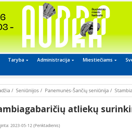
Taryba
Administracija
Miestiečiams
Sv
adžia
Seniūnijos
Panemunės-Šančių seniūnija
Stambia
ambiagabaričių atliekų surink
jinta: 2023-05-12 (Penktadienis)