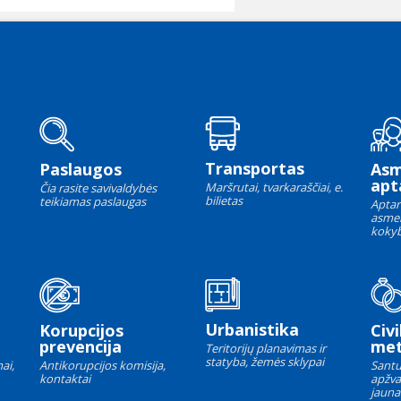
Transportas
Paslaugos
As
apt
Maršrutai, tvarkaraščiai, e.
Čia rasite savivaldybės
bilietas
teikiamas paslaugas
Aptar
asme
kokyb
Urbanistika
Korupcijos
Civi
prevencija
met
Teritorijų planavimas ir
statyba, žemės sklypai
ai,
Antikorupcijos komisija,
Santu
kontaktai
apžva
jauna