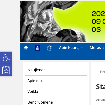
Previous
Apie Kauną
Meras
Open toolbar
Kultūros renginiai
Naujienos
Pr
Apie mus
St
Veikla
Atnau
Bendruomenė