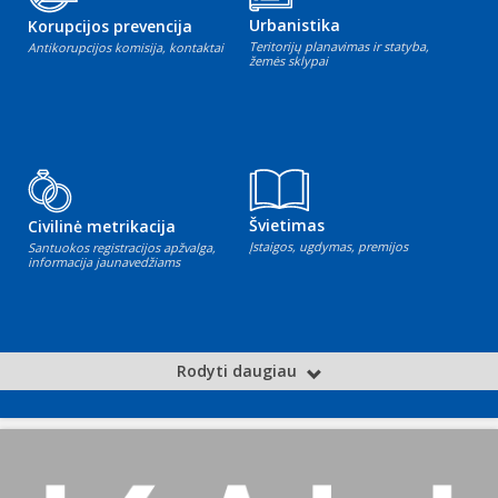
Urbanistika
Korupcijos prevencija
Teritorijų planavimas ir statyba,
Antikorupcijos komisija, kontaktai
žemės sklypai
Švietimas
Civilinė metrikacija
Įstaigos, ugdymas, premijos
Santuokos registracijos apžvalga,
informacija jaunavedžiams
Rodyti daugiau