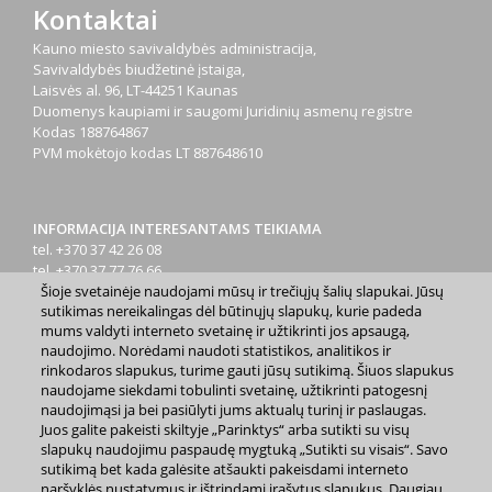
Kontaktai
Kauno miesto savivaldybės administracija,
Savivaldybės biudžetinė įstaiga,
Laisvės al. 96, LT-44251 Kaunas
Duomenys kaupiami ir saugomi Juridinių asmenų registre
Kodas
188764867
PVM mokėtojo kodas
LT 887648610
INFORMACIJA INTERESANTAMS TEIKIAMA
tel. +370 37 42 26 08
tel. +370 37 77 76 66
Šioje svetainėje naudojami mūsų ir trečiųjų šalių slapukai. Jūsų
tel. +370 660 07000
sutikimas nereikalingas dėl būtinųjų slapukų, kurie padeda
el. p.
info@kaunas.lt
mums valdyti interneto svetainę ir užtikrinti jos apsaugą,
naudojimo. Norėdami naudoti statistikos, analitikos ir
rinkodaros slapukus, turime gauti jūsų sutikimą. Šiuos slapukus
naudojame siekdami tobulinti svetainę, užtikrinti patogesnį
naudojimąsi ja bei pasiūlyti jums aktualų turinį ir paslaugas.
Juos galite pakeisti skiltyje „Parinktys“ arba sutikti su visų
2023 m. Kauno miesto savivaldybė. Kopijuoti ir platinti
slapukų naudojimu paspaudę mygtuką „Sutikti su visais“. Savo
www.kaunas.lt skelbiamą informaciją be autorių sutikimo draudžiama.
sutikimą bet kada galėsite atšaukti pakeisdami interneto
|
Svetainės žemėlapis »
naršyklės nustatymus ir ištrindami įrašytus slapukus. Daugiau