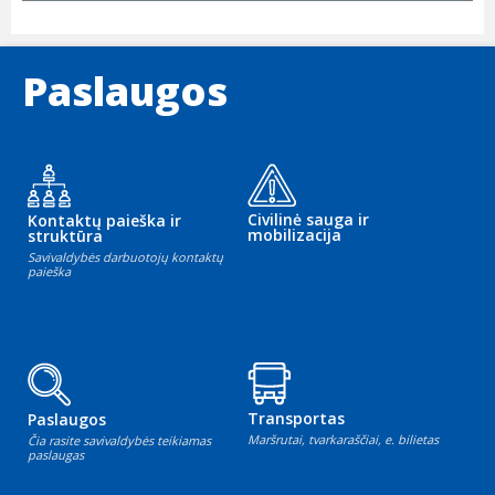
Paslaugos
Civilinė sauga ir
Kontaktų paieška ir
mobilizacija
struktūra
Savivaldybės darbuotojų kontaktų
paieška
Transportas
Paslaugos
Maršrutai, tvarkaraščiai, e. bilietas
Čia rasite savivaldybės teikiamas
paslaugas