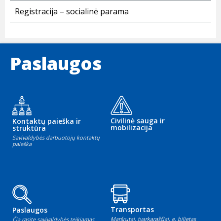
Registracija – socialinė parama
Paslaugos
Civilinė sauga ir
Kontaktų paieška ir
mobilizacija
struktūra
Savivaldybės darbuotojų kontaktų
paieška
Transportas
Paslaugos
Maršrutai, tvarkaraščiai, e. bilietas
Čia rasite savivaldybės teikiamas