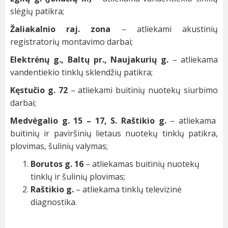
slėgių patikra;
Žaliakalnio raj. zona
– atliekami akustinių
registratorių montavimo darbai;
Elektrėnų g., Baltų pr., Naujakurių g.
– atliekama
vandentiekio tinklų sklendžių patikra;
Kęstučio g. 72
– atliekami buitinių nuotekų siurbimo
darbai;
Medvėgalio g. 15 – 17, S. Raštikio g.
– atliekama
buitinių ir paviršinių lietaus nuotekų tinklų patikra,
plovimas, šulinių valymas;
Borutos g. 16
– atliekamas buitinių nuotekų
tinklų ir šulinių plovimas;
Raštikio g.
– atliekama tinklų televizinė
diagnostika.