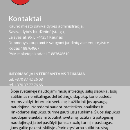
Kontaktai
Kauno miesto savivaldybės administracija,
Savivaldybės biudžetinė įstaiga,
Laisvės al. 96, LT-44251 Kaunas
Duomenys kaupiami ir saugomi Juridinių asmenų registre
Kodas
188764867
PVM mokėtojo kodas
LT 887648610
INFORMACIJA INTERESANTAMS TEIKIAMA
tel. +370 37 42 26 08
tel. +370 37 77 76 66
tel. +370 660 07000
Šioje svetainėje naudojami mūsų ir trečiųjų šalių slapukai. Jūsų
el. p.
info@kaunas.lt
sutikimas nereikalingas dėl būtinųjų slapukų, kurie padeda
mums valdyti interneto svetainę ir užtikrinti jos apsaugą,
naudojimo. Norėdami naudoti statistikos, analitikos ir
rinkodaros slapukus, turime gauti jūsų sutikimą. Šiuos slapukus
naudojame siekdami tobulinti svetainę, užtikrinti patogesnį
naudojimąsi ja bei pasiūlyti jums aktualų turinį ir paslaugas.
Juos galite pakeisti skiltyje „Parinktys“ arba sutikti su visų