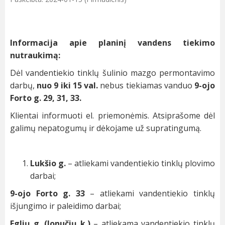
Informacija apie planinį vandens tiekimo
nutraukimą:
Dėl vandentiekio tinklų šulinio mazgo permontavimo
darbų,
nuo 9 iki 15 val.
nebus tiekiamas vanduo
9-ojo
Forto g. 29, 31, 33.
Klientai informuoti el. priemonėmis. Atsiprašome dėl
galimų nepatogumų ir dėkojame už supratingumą.
Lukšio g.
– atliekami vandentiekio tinklų plovimo
darbai;
9-ojo Forto g. 33
– atliekami vandentiekio tinklų
išjungimo ir paleidimo darbai;
Eglių g. (Jonučių k.)
– atliekama vandentiekio tinklų