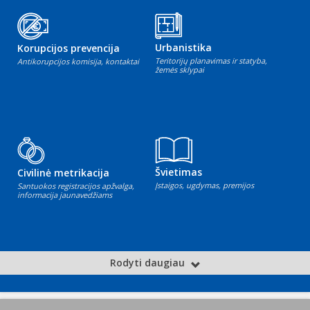
Urbanistika
Korupcijos prevencija
Teritorijų planavimas ir statyba,
Antikorupcijos komisija, kontaktai
žemės sklypai
Švietimas
Civilinė metrikacija
Įstaigos, ugdymas, premijos
Santuokos registracijos apžvalga,
informacija jaunavedžiams
Rodyti daugiau