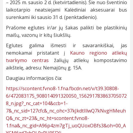
– 2025 m. sausio 2 d. (ketvirtadienis). Šie nuo šventinio
laikotarpio neatsiejami Kalėdiniai aksesuarai bus
surenkami iki sausio 31 d. (penktadienio).
Prašome eglutes ir/ar jų šakas palikti be plastikinių
maišų, vazonų ir kitų šiukšlių.
Eglutes galima išmesti ir savarankiškai, jas
nemokamai pristatant į
Kauno regiono atliekų
tvarkymo centras
žaliųjų atliekų kompostavimo
aikštelę, adresu: Nemajūnų g. 15A.
Daugiau informacijos čia:
https://scontent.fvno8-1.fna.fbcdn.net/v/t39.30808-
6/472083175_908014091320050_156291783863705072
8_n.jpg?_nc_cat=104&ccb=1-
7&_nc_sid=127cfc&_nc_ohc=37kJkdtIllwQ7kNvgHMeuh
Q&_nc_zt=23&_nc_ht=scontent.fvno8-
1.fna&_nc_gid=A96p4zm7gTj_uoQUoxOBfs3&oh=00_A