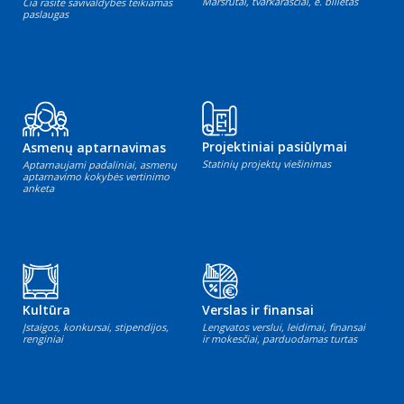
Maršrutai, tvarkaraščiai, e. bilietas
Čia rasite savivaldybės teikiamas
paslaugas
Projektiniai pasiūlymai
Asmenų aptarnavimas
Statinių projektų viešinimas
Aptarnaujami padaliniai, asmenų
aptarnavimo kokybės vertinimo
anketa
Kultūra
Verslas ir finansai
Įstaigos, konkursai, stipendijos,
Lengvatos verslui, leidimai, finansai
renginiai
ir mokesčiai, parduodamas turtas