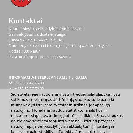
Kontaktai
Kauno miesto savivaldybės administracija,
Savivaldybės biudžetinė įstaiga,
Laisvės al. 96, LT-44251 Kaunas
Duomenys kaupiami ir saugomi Juridinių asmenų registre
Kodas
188764867
PVM mokėtojo kodas
LT 887648610
INFORMACIJA INTERESANTAMS TEIKIAMA
tel. +370 37 42 26 08
tel. +370 37 77 76 66
Šioje svetainėje naudojami mūsų ir trečiųjų šalių slapukai. Jūsų
tel. +370 660 07000
sutikimas nereikalingas dėl būtinųjų slapukų, kurie padeda
el. p.
info@kaunas.lt
mums valdyti interneto svetainę ir užtikrinti jos apsaugą,
naudojimo. Norėdami naudoti statistikos, analitikos ir
rinkodaros slapukus, turime gauti jūsų sutikimą. Šiuos slapukus
naudojame siekdami tobulinti svetainę, užtikrinti patogesnį
naudojimąsi ja bei pasiūlyti jums aktualų turinį ir paslaugas.
Juos galite pakeisti skiltyje „Parinktys“ arba sutikti su visų