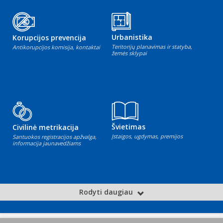
Urbanistika
Korupcijos prevencija
Teritorijų planavimas ir statyba,
Antikorupcijos komisija, kontaktai
žemės sklypai
Švietimas
Civilinė metrikacija
Įstaigos, ugdymas, premijos
Santuokos registracijos apžvalga,
informacija jaunavedžiams
Rodyti daugiau