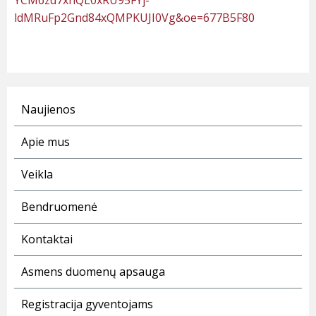
YCM6zd7xhQL0xRU95FYj-
ldMRuFp2Gnd84xQMPKUJI0Vg&oe=677B5F80
Naujienos
Apie mus
Veikla
Bendruomenė
Kontaktai
Asmens duomenų apsauga
Registracija gyventojams