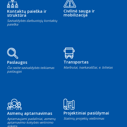
Civilinė sauga ir
Kontaktų paieška ir
mobilizacija
struktūra
Savivaldybės darbuotojų kontaktų
paieška
Transportas
Paslaugos
Maršrutai, tvarkaraščiai, e. bilietas
Čia rasite savivaldybės teikiamas
paslaugas
Projektiniai pasiūlymai
Asmenų aptarnavimas
Statinių projektų viešinimas
Aptarnaujami padaliniai, asmenų
aptarnavimo kokybės vertinimo
anketa