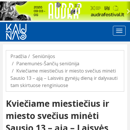
Previous
Pradžia
Seniūnijos
Panemunės-Šančių seniūnija
Kviečiame miestiečius ir miesto svečius minėti
Sausio 13 – ąją – Laisvės gynėjų dieną ir dalyvauti
tam skirtuose renginiuose
Kviečiame miestiečius ir
miesto svečius minėti
Sausio 13 – ąją – Laisvės