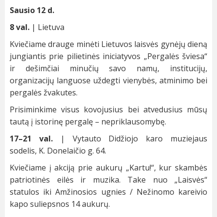
Sausio 12 d.
8 val.
| Lietuva
Kviečiame drauge minėti Lietuvos laisvės gynėjų dieną
jungiantis prie pilietinės iniciatyvos „Pergalės šviesa“
ir dešimčiai minučių savo namų, institucijų,
organizacijų languose uždegti vienybės, atminimo bei
pergalės žvakutes.
Prisiminkime visus kovojusius bei atvedusius mūsų
tautą į istorinę pergalę – nepriklausomybę.
17–21 val.
| Vytauto Didžiojo karo muziejaus
sodelis, K. Donelaičio g. 64.
Kviečiame į akciją prie aukurų „Kartu!“, kur skambės
patriotinės eilės ir muzika. Take nuo „Laisvės“
statulos iki Amžinosios ugnies / Nežinomo kareivio
kapo suliepsnos 14 aukurų.