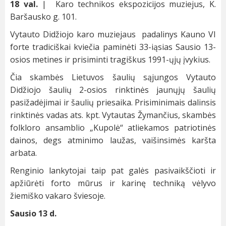
18 val.
| Karo technikos ekspozicijos muziejus, K.
Baršausko g. 101.
Vytauto Didžiojo karo muziejaus padalinys Kauno VI
forte tradiciškai kviečia paminėti 33-iąsias Sausio 13-
osios metines ir prisiminti tragiškus 1991-ųjų įvykius.
Čia skambės Lietuvos šaulių sąjungos Vytauto
Didžiojo šaulių 2-osios rinktinės jaunųjų šaulių
pasižadėjimai ir šaulių priesaika. Prisiminimais dalinsis
rinktinės vadas ats. kpt. Vytautas Žymančius, skambės
folkloro ansamblio „Kupolė“ atliekamos patriotinės
dainos, degs atminimo laužas, vaišinsimės karšta
arbata.
Renginio lankytojai taip pat galės pasivaikščioti ir
apžiūrėti forto mūrus ir karinę techniką vėlyvo
žiemiško vakaro šviesoje.
Sausio 13 d.