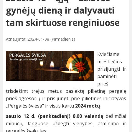
gynėjų dieną ir dalyvauti
tam skirtuose renginiuose
Atnaujinta: 2024-01-08 (Pirmadienis)
Kviečiame
miestiečius
prisijungti ir
paminėti
prieš
trisdešimt trejus metus pasiektą pilietinę pergalę
prieš agresorių ir prisijungti prie pilietinės iniciatyvos
„Pergalės šviesa“ ir visus kartu
2024 metų
sausio 12 d. (penktadienį) 8.00 valandą
dešimčiai
minučių languose uždegti vienybės, atminimo ir
pergalės žvakutes.