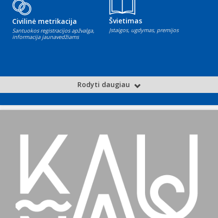
Švietimas
Civilinė metrikacija
Įstaigos, ugdymas, premijos
Santuokos registracijos apžvalga,
informacija jaunavedžiams
Rodyti daugiau