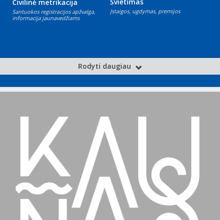
Švietimas
Civilinė metrikacija
Įstaigos, ugdymas, premijos
Santuokos registracijos apžvalga,
informacija jaunavedžiams
Rodyti daugiau