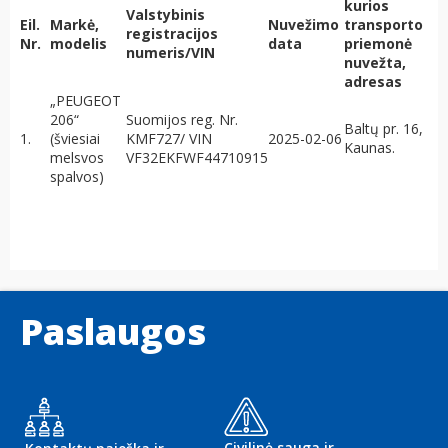
kurios
Valstybinis
Eil.
Markė,
Nuvežimo
transporto
registracijos
Nr.
modelis
data
priemonė
numeris/VIN
nuvežta,
adresas
„PEUGEOT
206“
Suomijos reg. Nr.
Baltų pr. 16,
1.
(šviesiai
KMF727/ VIN
2025-02-06
Kaunas.
melsvos
VF32EKFWF44710915
spalvos)
Paslaugos
Civilinė sauga ir