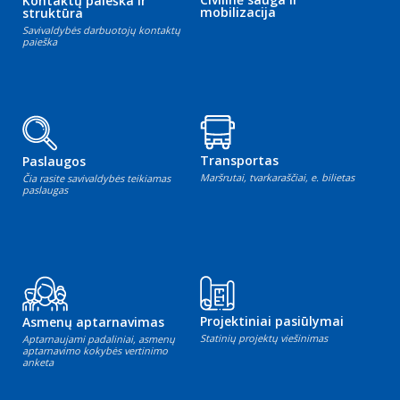
Kontaktų paieška ir
mobilizacija
struktūra
Savivaldybės darbuotojų kontaktų
paieška
Transportas
Paslaugos
Maršrutai, tvarkaraščiai, e. bilietas
Čia rasite savivaldybės teikiamas
paslaugas
Projektiniai pasiūlymai
Asmenų aptarnavimas
Statinių projektų viešinimas
Aptarnaujami padaliniai, asmenų
aptarnavimo kokybės vertinimo
anketa