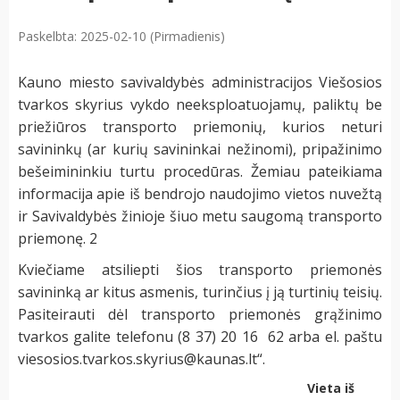
Paskelbta: 2025-02-10 (Pirmadienis)
Kauno miesto savivaldybės administracijos Viešosios
tvarkos skyrius vykdo neeksploatuojamų, paliktų be
priežiūros transporto priemonių, kurios neturi
savininkų (ar kurių savininkai nežinomi), pripažinimo
bešeimininkiu turtu procedūras. Žemiau pateikiama
informacija apie iš bendrojo naudojimo vietos nuvežtą
ir Savivaldybės žinioje šiuo metu saugomą transporto
priemonę. 2
Kviečiame atsiliepti šios transporto priemonės
savininką ar kitus asmenis, turinčius į ją turtinių teisių.
Pasiteirauti dėl transporto priemonės grąžinimo
tvarkos galite telefonu (8 37) 20 16 62 arba el. paštu
viesosios.tvarkos.skyrius@kaunas.lt
“.
Vieta iš