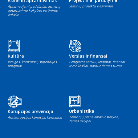
Projektiniai pasiūlymai
Asmenų aptarnavimas
Statinių projektų viešinimas
Aptarnaujami padaliniai, asmenų
aptarnavimo kokybės vertinimo
anketa
Kultūra
Verslas ir finansai
Įstaigos, konkursai, stipendijos,
Lengvatos verslui, leidimai, finansai
renginiai
ir mokesčiai, parduodamas turtas
Urbanistika
Korupcijos prevencija
Teritorijų planavimas ir statyba,
Antikorupcijos komisija, kontaktai
žemės sklypai