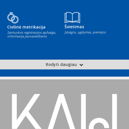
Švietimas
Civilinė metrikacija
Įstaigos, ugdymas, premijos
Santuokos registracijos apžvalga,
informacija jaunavedžiams
Rodyti daugiau