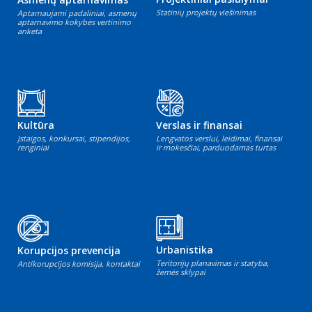
Statinių projektų viešinimas
Aptarnaujami padaliniai, asmenų
aptarnavimo kokybės vertinimo
anketa
Kultūra
Verslas ir finansai
Įstaigos, konkursai, stipendijos,
Lengvatos verslui, leidimai, finansai
renginiai
ir mokesčiai, parduodamas turtas
Urbanistika
Korupcijos prevencija
Teritorijų planavimas ir statyba,
Antikorupcijos komisija, kontaktai
žemės sklypai