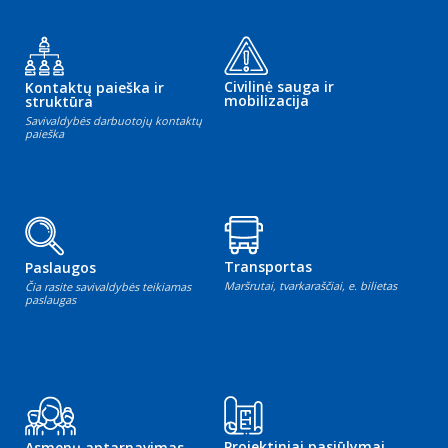
Civilinė sauga ir
Kontaktų paieška ir
mobilizacija
struktūra
Savivaldybės darbuotojų kontaktų
paieška
Transportas
Paslaugos
Maršrutai, tvarkaraščiai, e. bilietas
Čia rasite savivaldybės teikiamas
paslaugas
Projektiniai pasiūlymai
Asmenų aptarnavimas