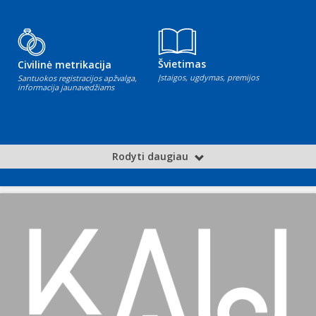
Švietimas
Civilinė metrikacija
Įstaigos, ugdymas, premijos
Santuokos registracijos apžvalga,
informacija jaunavedžiams
Rodyti daugiau