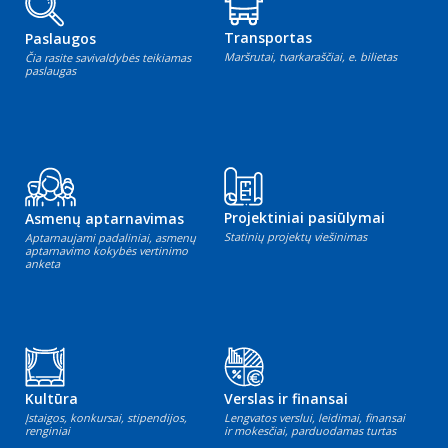
Transportas
Paslaugos
Maršrutai, tvarkaraščiai, e. bilietas
Čia rasite savivaldybės teikiamas
paslaugas
Projektiniai pasiūlymai
Asmenų aptarnavimas
Statinių projektų viešinimas
Aptarnaujami padaliniai, asmenų
aptarnavimo kokybės vertinimo
anketa
Kultūra
Verslas ir finansai
Įstaigos, konkursai, stipendijos,
Lengvatos verslui, leidimai, finansai
renginiai
ir mokesčiai, parduodamas turtas