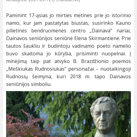
Paminint 17-ąsias jo mirties metines prie jo istorinio
namo, kur jam pastatytas biustas, susirinko Kauno
pilietinės bendruomenės centro „Dainava“ nariai,
Dainavos seniūnijos seniūnė Elena Skirmantienė. Prie
tautos šaukliu ir budintoju vadinamo poeto namelio
buvo skaitoma jo kūryba, prisiminti nuopelnai. Į
minėjimą taip pat atvyko B. Brazdžionio poemos
„Meškiukas Rudnosiukas“ personažai – nuotaikingoji
Rudnosių šeimyna, kuri 2018 m. tapo Dainavos
seniūnijos simboliu.