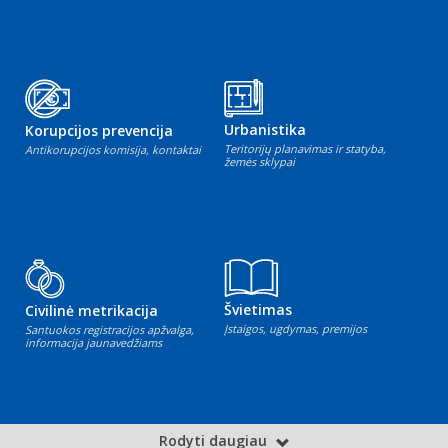
Urbanistika
Korupcijos prevencija
Teritorijų planavimas ir statyba,
Antikorupcijos komisija, kontaktai
žemės sklypai
Švietimas
Civilinė metrikacija
Įstaigos, ugdymas, premijos
Santuokos registracijos apžvalga,
informacija jaunavedžiams
Rodyti daugiau