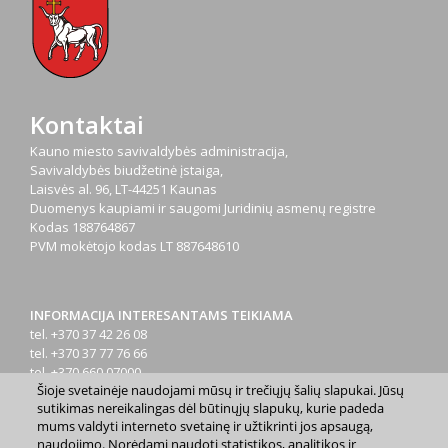
Kontaktai
Kauno miesto savivaldybės administracija,
Savivaldybės biudžetinė įstaiga,
Laisvės al. 96, LT-44251 Kaunas
Duomenys kaupiami ir saugomi Juridinių asmenų registre
Kodas
188764867
PVM mokėtojo kodas
LT 887648610
INFORMACIJA INTERESANTAMS TEIKIAMA
tel. +370 37 42 26 08
tel. +370 37 77 76 66
tel. +370 660 07000
Šioje svetainėje naudojami mūsų ir trečiųjų šalių slapukai. Jūsų
el. p.
info@kaunas.lt
sutikimas nereikalingas dėl būtinųjų slapukų, kurie padeda
mums valdyti interneto svetainę ir užtikrinti jos apsaugą,
naudojimo. Norėdami naudoti statistikos, analitikos ir