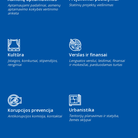
Statinių projektų viešinimas
Aptarnaujami padaliniai, asmenų
aptarnavimo kokybės vertinimo
anketa
Kultūra
Verslas ir finansai
Įstaigos, konkursai, stipendijos,
Lengvatos verslui, leidimai, finansai
renginiai
ir mokesčiai, parduodamas turtas
Urbanistika
Korupcijos prevencija
Teritorijų planavimas ir statyba,
Antikorupcijos komisija, kontaktai
žemės sklypai