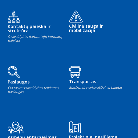
Civilinė sauga ir
Kontaktų paieška ir
mobilizacija
struktūra
Savivaldybės darbuotojų kontaktų
paieška
Transportas
Paslaugos
Maršrutai, tvarkaraščiai, e. bilietas
Čia rasite savivaldybės teikiamas
paslaugas
Projektiniai pasiūlymai
Asmenų aptarnavimas