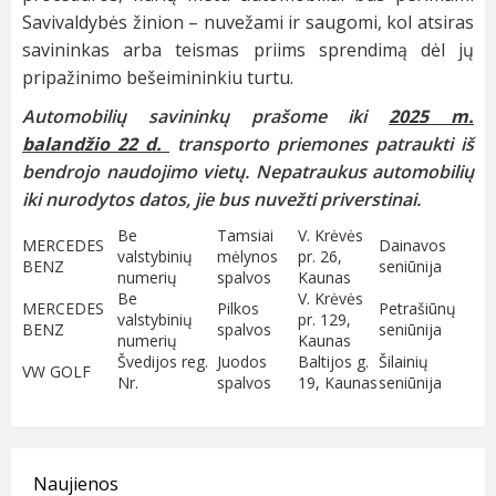
Savivaldybės žinion – nuvežami ir saugomi, kol atsiras
savininkas arba teismas priims sprendimą dėl jų
pripažinimo bešeimininkiu turtu.
Automobilių savininkų prašome iki
­­­2025 m.
balandžio 22 d.
transporto priemones patraukti iš
bendrojo naudojimo vietų. Nepatraukus automobilių
iki nurodytos datos, jie bus nuvežti priverstinai.
Be
Tamsiai
V. Krėvės
MERCEDES
Dainavos
valstybinių
mėlynos
pr. 26,
BENZ
seniūnija
numerių
spalvos
Kaunas
Be
V. Krėvės
MERCEDES
Pilkos
Petrašiūnų
valstybinių
pr. 129,
BENZ
spalvos
seniūnija
numerių
Kaunas
Švedijos reg.
Juodos
Baltijos g.
Šilainių
VW GOLF
Nr.
spalvos
19, Kaunas
seniūnija
Naujienos