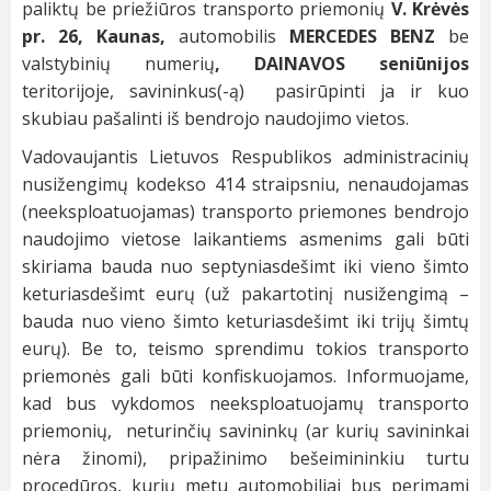
paliktų be priežiūros transporto priemonių
V. Krėvės
pr. 26, Kaunas,
automobilis
MERCEDES BENZ
be
valstybinių numerių
, DAINAVOS seniūnijos
teritorijoje, savininkus(-ą) pasirūpinti ja ir kuo
skubiau pašalinti iš bendrojo naudojimo vietos.
Vadovaujantis Lietuvos Respublikos administracinių
nusižengimų kodekso 414 straipsniu, nenaudojamas
(neeksploatuojamas) transporto priemones bendrojo
naudojimo vietose laikantiems asmenims gali būti
skiriama bauda nuo septyniasdešimt iki vieno šimto
keturiasdešimt eurų (už pakartotinį nusižengimą –
bauda nuo vieno šimto keturiasdešimt iki trijų šimtų
eurų). Be to, teismo sprendimu tokios transporto
priemonės gali būti konfiskuojamos. Informuojame,
kad bus vykdomos neeksploatuojamų transporto
priemonių, neturinčių savininkų (ar kurių savininkai
nėra žinomi), pripažinimo bešeimininkiu turtu
procedūros, kurių metu automobiliai bus perimami