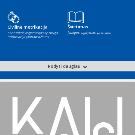
Švietimas
Civilinė metrikacija
Įstaigos, ugdymas, premijos
Santuokos registracijos apžvalga,
informacija jaunavedžiams
Rodyti daugiau