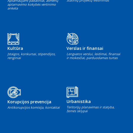
Statinių projektų viešinimas
Aptarnaujami padaliniai, asmenų
aptarnavimo kokybės vertinimo
anketa
Kultūra
Verslas ir finansai
Įstaigos, konkursai, stipendijos,
Lengvatos verslui, leidimai, finansai
renginiai
ir mokesčiai, parduodamas turtas
Urbanistika
Korupcijos prevencija
Teritorijų planavimas ir statyba,
Antikorupcijos komisija, kontaktai
žemės sklypai