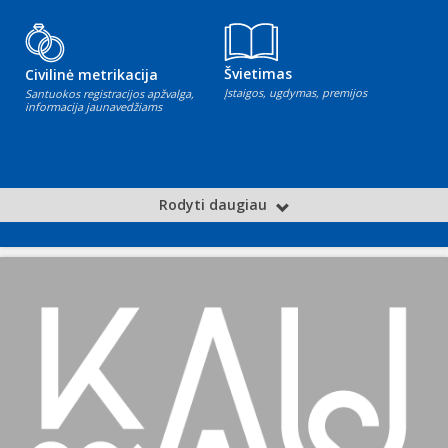
Švietimas
Civilinė metrikacija
Įstaigos, ugdymas, premijos
Santuokos registracijos apžvalga,
informacija jaunavedžiams
Rodyti daugiau