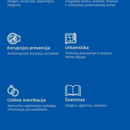
Įstaigos, konkursai, stipendijos,
Lengvatos verslui, leidimai, finansai
renginiai
ir mokesčiai, parduodamas turtas
Urbanistika
Korupcijos prevencija
Teritorijų planavimas ir statyba,
Antikorupcijos komisija, kontaktai
žemės sklypai
Švietimas
Civilinė metrikacija
Įstaigos, ugdymas, premijos
Santuokos registracijos apžvalga,
informacija jaunavedžiams