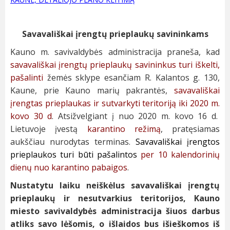
Savavališkai įrengtų prieplaukų savininkams
Kauno m. savivaldybės administracija praneša, kad
savavališkai įrengtų prieplaukų savininkus turi iškelti,
pašalinti
žemės sklype esančiam R. Kalantos g. 130,
Kaune, prie Kauno marių pakrantės,
savavališkai
įrengtas prieplaukas ir sutvarkyti teritoriją iki 2020 m.
kovo 30 d
. Atsižvelgiant į nuo 2020 m. kovo 16 d.
Lietuvoje įvestą
karantino režimą
, pratęsiamas
aukščiau nurodytas terminas.
Savavališkai įrengtos
prieplaukos turi būti pašalintos
per 10 kalendorinių
dienų nuo karantino pabaigos
.
Nustatytu laiku neiškėlus savavališkai įrengtų
prieplaukų ir nesutvarkius teritorijos, Kauno
miesto savivaldybės administracija šiuos darbus
atliks savo lėšomis, o išlaidos bus išieškomos iš