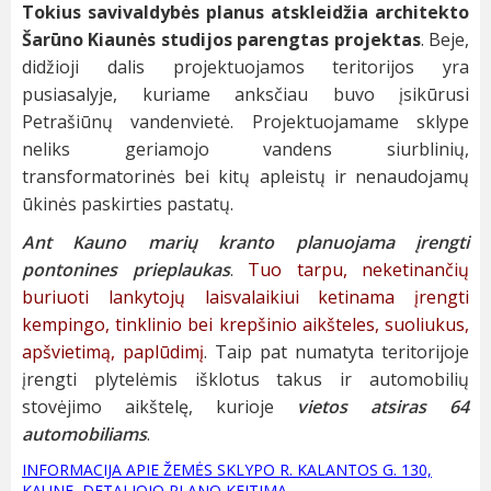
Tokius savivaldybės planus atskleidžia architekto
Šarūno Kiaunės studijos parengtas projektas
. Beje,
didžioji dalis projektuojamos teritorijos yra
pusiasalyje, kuriame anksčiau buvo įsikūrusi
Petrašiūnų vandenvietė. Projektuojamame sklype
neliks geriamojo vandens siurblinių,
transformatorinės bei kitų apleistų ir nenaudojamų
ūkinės paskirties pastatų.
Ant Kauno marių kranto planuojama įrengti
pontonines prieplaukas
.
Tuo tarpu, neketinančių
buriuoti lankytojų laisvalaikiui ketinama įrengti
kempingo, tinklinio bei krepšinio aikšteles, suoliukus,
apšvietimą, paplūdimį
. Taip pat numatyta teritorijoje
įrengti plytelėmis išklotus takus ir automobilių
stovėjimo aikštelę, kurioje
vietos atsiras 64
automobiliams
.
INFORMACIJA APIE ŽEMĖS SKLYPO R. KALANTOS G. 130,
KAUNE, DETALIOJO PLANO KEITIMĄ