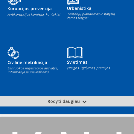
Urbanistika
Korupcijos prevencija
Teritorijų planavimas ir statyba,
Antikorupcijos komisija, kontaktai
žemės sklypai
Švietimas
Civilinė metrikacija
Įstaigos, ugdymas, premijos
Santuokos registracijos apžvalga,
informacija jaunavedžiams
Rodyti daugiau