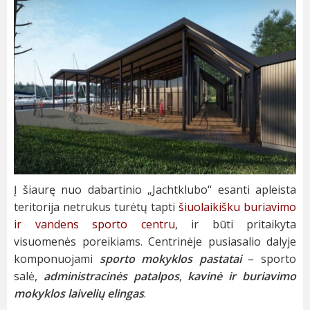
Į šiaurę nuo dabartinio „Jachtklubo“ esanti apleista
teritorija netrukus turėtų tapti
šiuolaikišku buriavimo
ir vandens sporto centru
, ir būti pritaikyta
visuomenės poreikiams. Centrinėje pusiasalio dalyje
komponuojami
sporto mokyklos pastatai
– sporto
salė,
administracinės patalpos
,
kavinė ir buriavimo
mokyklos laivelių elingas
.