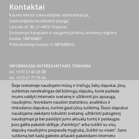
Kontaktai
Kauno miesto savivaldybės administracija,
Savivaldybės biudžetinė įstaiga,
Laisvės al. 96, LT-44251 Kaunas
Duomenys kaupiami ir saugomi Juridinių asmenų registre
Kodas
188764867
PVM mokėtojo kodas
LT 887648610
INFORMACIJA INTERESANTAMS TEIKIAMA
tel. +370 37 42 26 08
tel. +370 37 77 76 66
tel. +370 660 07000
Šioje svetainėje naudojami mūsų ir trečiųjų šalių slapukai. Jūsų
el. p.
info@kaunas.lt
sutikimas nereikalingas dėl būtinųjų slapukų, kurie padeda
mums valdyti interneto svetainę ir užtikrinti jos apsaugą,
naudojimo. Norėdami naudoti statistikos, analitikos ir
rinkodaros slapukus, turime gauti jūsų sutikimą. Šiuos slapukus
naudojame siekdami tobulinti svetainę, užtikrinti patogesnį
naudojimąsi ja bei pasiūlyti jums aktualų turinį ir paslaugas.
Juos galite pakeisti skiltyje „Parinktys“ arba sutikti su visų
2023 m. Kauno miesto savivaldybė. Kopijuoti ir platinti
slapukų naudojimu paspaudę mygtuką „Sutikti su visais“. Savo
www.kaunas.lt skelbiamą informaciją be autorių sutikimo draudžiama.
sutikimą bet kada galėsite atšaukti pakeisdami interneto
|
Svetainės žemėlapis »