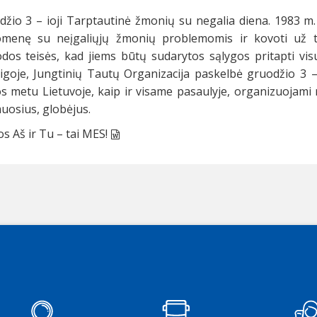
džio 3 – ioji Tarptautinė žmonių su negalia diena. 1983 m. 
omenę su neįgaliųjų žmonių problemomis ir kovoti už 
odos teisės, kad jiems būtų sudarytos sąlygos pritapti v
igoje, Jungtinių Tautų Organizacija paskelbė gruodžio 3 –
s metu Lietuvoje, kaip ir visame pasaulyje, organizuojami r
uosius, globėjus.
os Aš ir Tu – tai MES!