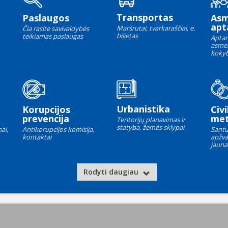
Transportas
Paslaugos
As
apt
Maršrutai, tvarkaraščiai, e.
Čia rasite savivaldybės
bilietas
teikiamas paslaugas
Aptar
asme
kokyb
Urbanistika
Korupcijos
Civi
prevencija
met
Teritorijų planavimas ir
statyba, žemės sklypai
ai,
Antikorupcijos komisija,
Santu
kontaktai
apžva
jauna
Rodyti daugiau