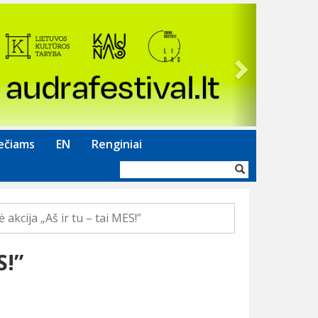
Next
ečiams
EN
Renginiai
Paieškos
forma
ė akcija „Aš ir tu – tai MES!”
S!”