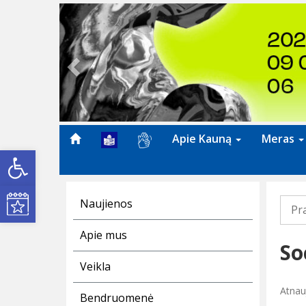
Previous
Apie Kauną
Meras
Open toolbar
Kultūros renginiai
Naujienos
Pr
Apie mus
So
Veikla
Atnau
Bendruomenė