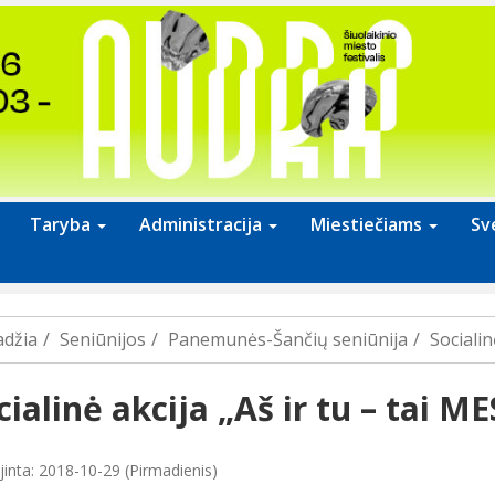
Taryba
Administracija
Miestiečiams
Sv
adžia
Seniūnijos
Panemunės-Šančių seniūnija
Socialin
cialinė akcija „Aš ir tu – tai ME
jinta: 2018-10-29 (Pirmadienis)