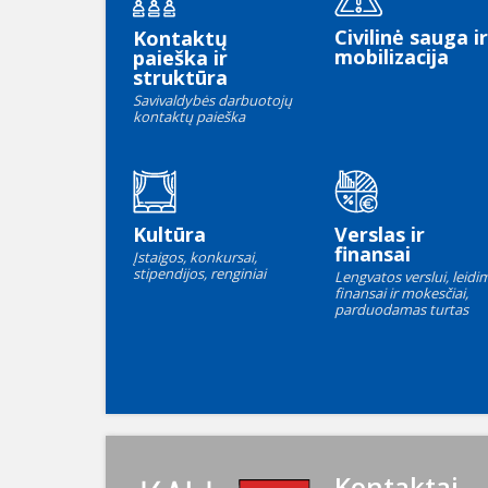
Civilinė sauga ir
Kontaktų
mobilizacija
paieška ir
struktūra
Savivaldybės darbuotojų
kontaktų paieška
Kultūra
Verslas ir
finansai
Įstaigos, konkursai,
stipendijos, renginiai
Lengvatos verslui, leidim
finansai ir mokesčiai,
parduodamas turtas
Kontaktai