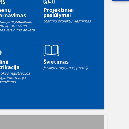
Projektiniai
menų
pasiūlymai
arnavimas
Statinių projektų viešinimas
naujami padaliniai,
nų aptarnavimo
ės vertinimo anketa
Švietimas
linė
rikacija
Įstaigos, ugdymas, premijos
okos registracijos
lga, informacija
vedžiams