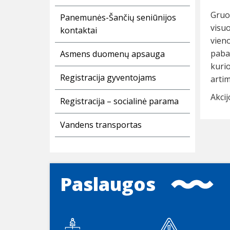
Gruo
Panemunės-Šančių seniūnijos
visu
kontaktai
vien
paba
Asmens duomenų apsauga
kurio
Registracija gyventojams
artim
Akcij
Registracija – socialinė parama
Vandens transportas
Paslaugos