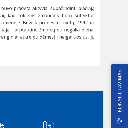
buvo pradėta aktyviai supažindinti plačiąją
tai, kad tokiems žmonėms būtų suteiktos
isuomenėje. Beveik po dešimt metų, 1992 m.
 iąją Tarptautine žmonių su negalia diena,
enginiai atkreipti dėmesį į neįgaliuosius, jų
KONSULTAVIMAS