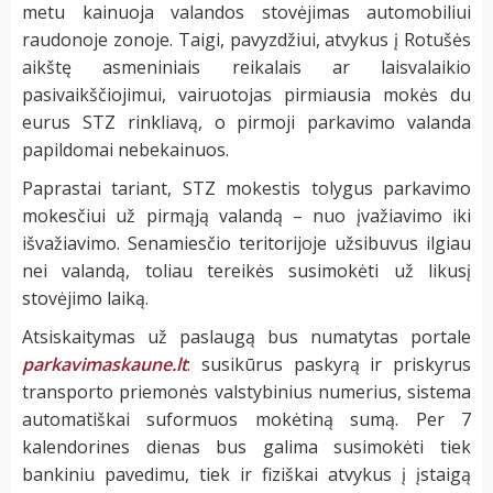
metu kainuoja valandos stovėjimas automobiliui
raudonoje zonoje. Taigi, pavyzdžiui, atvykus į Rotušės
aikštę asmeniniais reikalais ar laisvalaikio
pasivaikščiojimui, vairuotojas pirmiausia mokės du
eurus STZ rinkliavą, o pirmoji parkavimo valanda
papildomai nebekainuos.
Paprastai tariant, STZ mokestis tolygus parkavimo
mokesčiui už pirmąją valandą – nuo įvažiavimo iki
išvažiavimo. Senamiesčio teritorijoje užsibuvus ilgiau
nei valandą, toliau tereikės susimokėti už likusį
stovėjimo laiką.
Atsiskaitymas už paslaugą bus numatytas portale
parkavimaskaune.lt
: susikūrus paskyrą ir priskyrus
transporto priemonės valstybinius numerius, sistema
automatiškai suformuos mokėtiną sumą. Per 7
kalendorines dienas bus galima susimokėti tiek
bankiniu pavedimu, tiek ir fiziškai atvykus į įstaigą