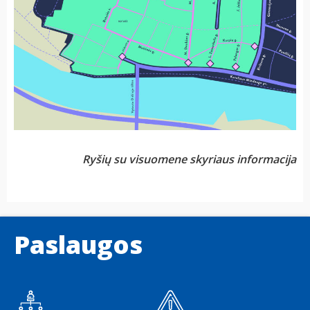
Ryšių su visuomene skyriaus informacija
Paslaugos