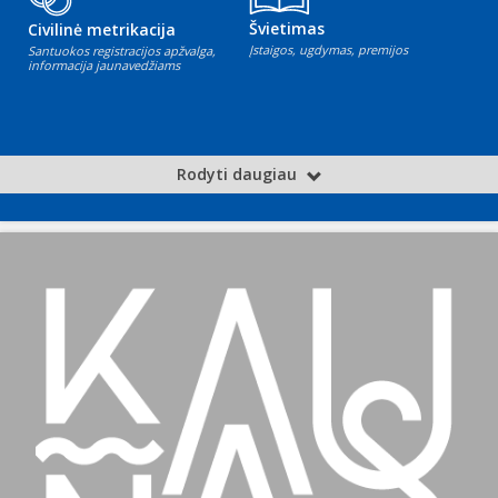
Švietimas
Civilinė metrikacija
Įstaigos, ugdymas, premijos
Santuokos registracijos apžvalga,
informacija jaunavedžiams
Rodyti daugiau