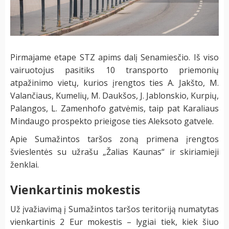
Pirmajame etape STZ apims dalį Senamiesčio. Iš viso
vairuotojus pasitiks 10 transporto priemonių
atpažinimo vietų, kurios įrengtos ties A. Jakšto, M.
Valančiaus, Kumelių, M. Daukšos, J. Jablonskio, Kurpių,
Palangos, L. Zamenhofo gatvėmis, taip pat Karaliaus
Mindaugo prospekto prieigose ties Aleksoto gatvele.
Apie Sumažintos taršos zoną primena įrengtos
švieslentės su užrašu „Žalias Kaunas“ ir skiriamieji
ženklai.
Vienkartinis mokestis
Už įvažiavimą į Sumažintos taršos teritoriją numatytas
vienkartinis 2 Eur mokestis – lygiai tiek, kiek šiuo