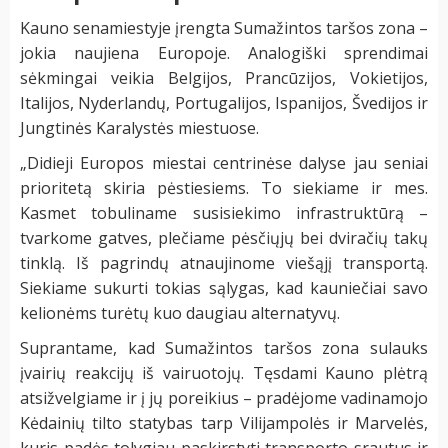
Kauno senamiestyje įrengta Sumažintos taršos zona –
jokia naujiena Europoje. Analogiški sprendimai
sėkmingai veikia Belgijos, Prancūzijos, Vokietijos,
Italijos, Nyderlandų, Portugalijos, Ispanijos, Švedijos ir
Jungtinės Karalystės miestuose.
„Didieji Europos miestai centrinėse dalyse jau seniai
prioritetą skiria pėstiesiems. To siekiame ir mes.
Kasmet tobuliname susisiekimo infrastruktūrą –
tvarkome gatves, plečiame pėsčiųjų bei dviračių takų
tinklą. Iš pagrindų atnaujinome viešąjį transportą.
Siekiame sukurti tokias sąlygas, kad kauniečiai savo
kelionėms turėtų kuo daugiau alternatyvų.
Suprantame, kad Sumažintos taršos zona sulauks
įvairių reakcijų iš vairuotojų. Tęsdami Kauno plėtrą
atsižvelgiame ir į jų poreikius – pradėjome vadinamojo
Kėdainių tilto statybas tarp Vilijampolės ir Marvelės,
kuris padės tolygiau paskirstyti transporto srautus ir