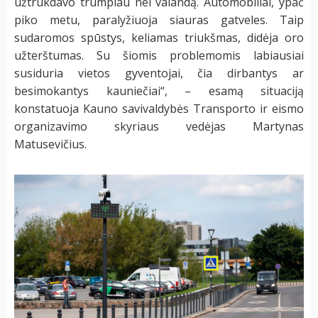
užtrukdavo trumpiau nei valandą. Automobiliai, ypač
piko metu, paralyžiuoja siauras gatveles. Taip
sudaromos spūstys, keliamas triukšmas, didėja oro
užterštumas. Su šiomis problemomis labiausiai
susiduria vietos gyventojai, čia dirbantys ar
besimokantys kauniečiai“, – esamą situaciją
konstatuoja Kauno savivaldybės Transporto ir eismo
organizavimo skyriaus vedėjas Martynas
Matusevičius.