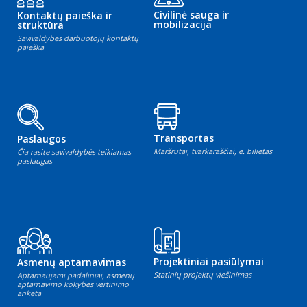
Civilinė sauga ir
Kontaktų paieška ir
mobilizacija
struktūra
Savivaldybės darbuotojų kontaktų
paieška
Transportas
Paslaugos
Maršrutai, tvarkaraščiai, e. bilietas
Čia rasite savivaldybės teikiamas
paslaugas
Projektiniai pasiūlymai
Asmenų aptarnavimas
Statinių projektų viešinimas
Aptarnaujami padaliniai, asmenų
aptarnavimo kokybės vertinimo
anketa