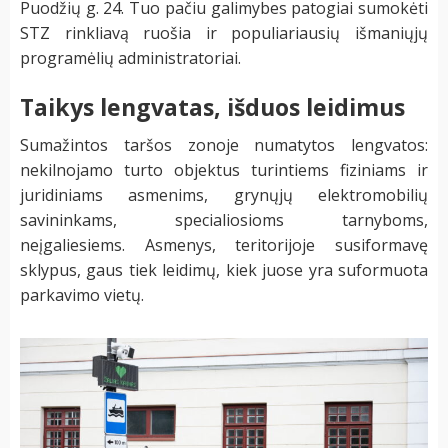
Puodžių g. 24. Tuo pačiu galimybes patogiai sumokėti
STZ rinkliavą ruošia ir populiariausių išmaniųjų
programėlių administratoriai.
Taikys lengvatas, išduos leidimus
Sumažintos taršos zonoje numatytos lengvatos:
nekilnojamo turto objektus turintiems fiziniams ir
juridiniams asmenims, grynųjų elektromobilių
savininkams, specialiosioms tarnyboms,
neįgaliesiems. Asmenys, teritorijoje susiformavę
sklypus, gaus tiek leidimų, kiek juose yra suformuota
parkavimo vietų.