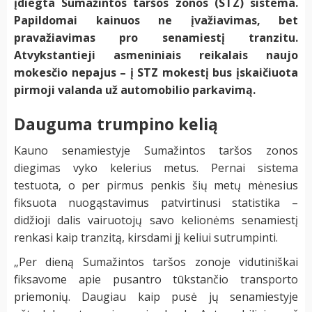
įdiegta Sumažintos taršos zonos (STZ) sistema.
Papildomai kainuos ne įvažiavimas, bet
pravažiavimas pro senamiestį tranzitu.
Atvykstantieji asmeniniais reikalais naujo
mokesčio nepajus – į STZ mokestį bus įskaičiuota
pirmoji valanda už automobilio parkavimą.
Dauguma trumpino kelią
Kauno senamiestyje Sumažintos taršos zonos
diegimas vyko kelerius metus. Pernai sistema
testuota, o per pirmus penkis šių metų mėnesius
fiksuota nuogąstavimus patvirtinusi statistika –
didžioji dalis vairuotojų savo kelionėms senamiestį
renkasi kaip tranzitą, kirsdami jį keliui sutrumpinti.
„Per dieną Sumažintos taršos zonoje vidutiniškai
fiksavome apie pusantro tūkstančio transporto
priemonių. Daugiau kaip pusė jų senamiestyje