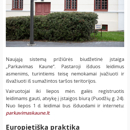
Naująją sistemą prižiūrės biudžetinė įstaiga
„Parkavimas Kaune“. Pastaroji išduos leidimus
asmenims, turintiems teisę nemokamai įvažiuoti ir
išvažiuoti iš sumažintos taršos teritorijos.
Vairuotojai iki liepos mėn. galės registruotis
leidimams gauti, atvykę į įstaigos biurą (Puodžių g. 24).
Nuo liepos 1 d. leidimai bus išduodami ir internetu:
parkavimaskaune.lt
.
Europietiška praktika