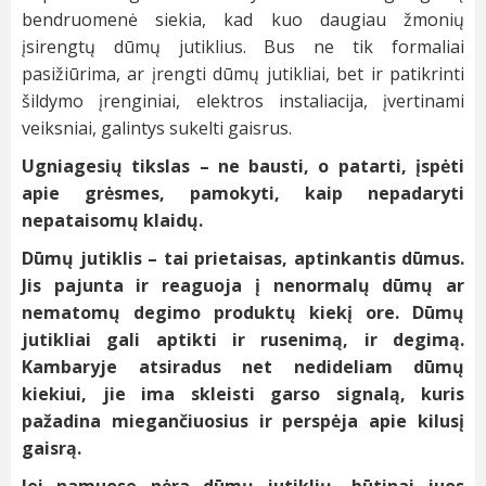
bendruomenė siekia, kad kuo daugiau žmonių
įsirengtų dūmų jutiklius. Bus ne tik formaliai
pasižiūrima, ar įrengti dūmų jutikliai, bet ir patikrinti
šildymo įrenginiai, elektros instaliacija, įvertinami
veiksniai, galintys sukelti gaisrus.
Ugniagesių tikslas – ne bausti, o patarti, įspėti
apie grėsmes, pamokyti, kaip nepadaryti
nepataisomų klaidų.
Dūmų jutiklis – tai prietaisas, aptinkantis dūmus.
Jis pajunta ir reaguoja į nenormalų dūmų ar
nematomų degimo produktų kiekį ore. Dūmų
jutikliai gali aptikti ir rusenimą, ir degimą.
Kambaryje atsiradus net nedideliam dūmų
kiekiui, jie ima skleisti garso signalą, kuris
pažadina miegančiuosius ir perspėja apie kilusį
gaisrą.
Jei namuose nėra dūmų jutiklių, būtinai juos