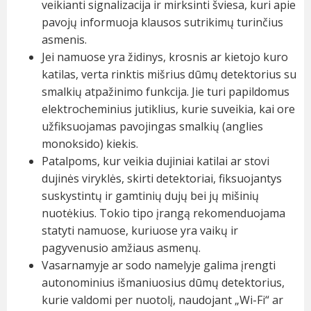
veikianti signalizacija ir mirksinti šviesa, kuri apie
pavojų informuoja klausos sutrikimų turinčius
asmenis.
Jei namuose yra židinys, krosnis ar kietojo kuro
katilas, verta rinktis mišrius dūmų detektorius su
smalkių atpažinimo funkcija. Jie turi papildomus
elektrocheminius jutiklius, kurie suveikia, kai ore
užfiksuojamas pavojingas smalkių (anglies
monoksido) kiekis.
Patalpoms, kur veikia dujiniai katilai ar stovi
dujinės viryklės, skirti detektoriai, fiksuojantys
suskystintų ir gamtinių dujų bei jų mišinių
nuotėkius. Tokio tipo įrangą rekomenduojama
statyti namuose, kuriuose yra vaikų ir
pagyvenusio amžiaus asmenų.
Vasarnamyje ar sodo namelyje galima įrengti
autonominius išmaniuosius dūmų detektorius,
kurie valdomi per nuotolį, naudojant „Wi-Fi“ ar