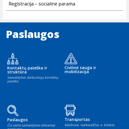
Registracija – socialinė parama
Paslaugos
Civilinė sauga ir
Kontaktų paieška ir
mobilizacija
struktūra
Savivaldybės darbuotojų kontaktų
paieška
Transportas
Paslaugos
Maršrutai, tvarkaraščiai, e. bilietas
Čia rasite savivaldybės teikiamas
paslaugas