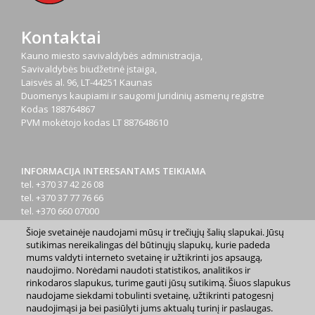
Kontaktai
Kauno miesto savivaldybės administracija,
Savivaldybės biudžetinė įstaiga,
Laisvės al. 96, LT-44251 Kaunas
Duomenys kaupiami ir saugomi Juridinių asmenų registre
Kodas
188764867
PVM mokėtojo kodas
LT 887648610
INFORMACIJA INTERESANTAMS TEIKIAMA
tel. +370 37 42 26 08
tel. +370 37 77 76 66
tel. +370 660 07000
el. p.
info@kaunas.lt
Šioje svetainėje naudojami mūsų ir trečiųjų šalių slapukai. Jūsų
sutikimas nereikalingas dėl būtinųjų slapukų, kurie padeda
mums valdyti interneto svetainę ir užtikrinti jos apsaugą,
naudojimo. Norėdami naudoti statistikos, analitikos ir
rinkodaros slapukus, turime gauti jūsų sutikimą. Šiuos slapukus
naudojame siekdami tobulinti svetainę, užtikrinti patogesnį
naudojimąsi ja bei pasiūlyti jums aktualų turinį ir paslaugas.
2023 m. Kauno miesto savivaldybė. Kopijuoti ir platinti