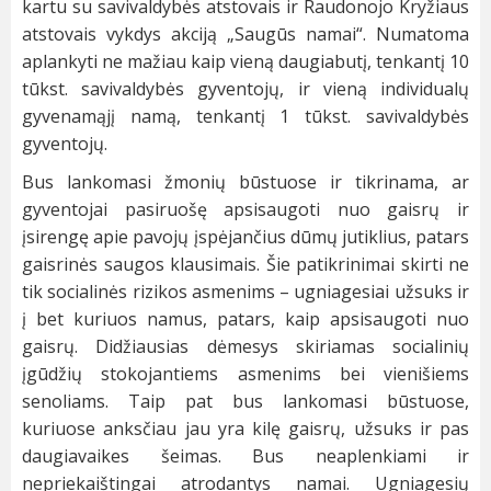
kartu su savivaldybės atstovais ir Raudonojo Kryžiaus
atstovais vykdys akciją „Saugūs namai“. Numatoma
aplankyti ne mažiau kaip vieną daugiabutį, tenkantį 10
tūkst. savivaldybės gyventojų, ir vieną individualų
gyvenamąjį namą, tenkantį 1 tūkst. savivaldybės
gyventojų.
Bus lankomasi žmonių būstuose ir tikrinama, ar
gyventojai pasiruošę apsisaugoti nuo gaisrų ir
įsirengę apie pavojų įspėjančius dūmų jutiklius, patars
gaisrinės saugos klausimais. Šie patikrinimai skirti ne
tik socialinės rizikos asmenims – ugniagesiai užsuks ir
į bet kuriuos namus, patars, kaip apsisaugoti nuo
gaisrų. Didžiausias dėmesys skiriamas socialinių
įgūdžių stokojantiems asmenims bei vienišiems
senoliams. Taip pat bus lankomasi būstuose,
kuriuose anksčiau jau yra kilę gaisrų, užsuks ir pas
daugiavaikes šeimas. Bus neaplenkiami ir
nepriekaištingai atrodantys namai. Ugniagesių