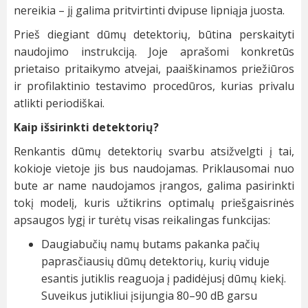
nereikia – jį galima pritvirtinti dvipuse lipniąja juosta.
Prieš diegiant dūmų detektorių, būtina perskaityti
naudojimo instrukciją. Joje aprašomi konkretūs
prietaiso pritaikymo atvejai, paaiškinamos priežiūros
ir profilaktinio testavimo procedūros, kurias privalu
atlikti periodiškai.
Kaip išsirinkti detektorių?
Renkantis dūmų detektorių svarbu atsižvelgti į tai,
kokioje vietoje jis bus naudojamas. Priklausomai nuo
bute ar name naudojamos įrangos, galima pasirinkti
tokį modelį, kuris užtikrins optimalų priešgaisrinės
apsaugos lygį ir turėtų visas reikalingas funkcijas:
Daugiabučių namų butams pakanka pačių
paprasčiausių dūmų detektorių, kurių viduje
esantis jutiklis reaguoja į padidėjusį dūmų kiekį.
Suveikus jutikliui įsijungia 80–90 dB garsu