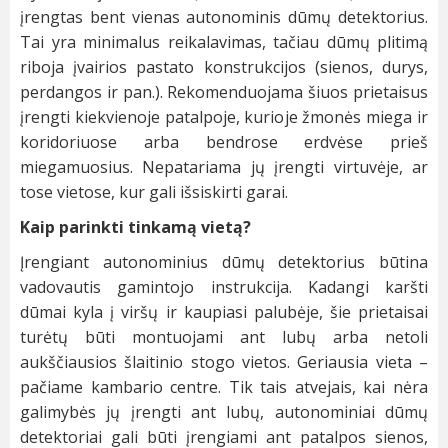
įrengtas bent vienas autonominis dūmų detektorius.
Tai yra minimalus reikalavimas, tačiau dūmų plitimą
riboja įvairios pastato konstrukcijos (sienos, durys,
perdangos ir pan.). Rekomenduojama šiuos prietaisus
įrengti kiekvienoje patalpoje, kurioje žmonės miega ir
koridoriuose arba bendrose erdvėse prieš
miegamuosius. Nepatariama jų įrengti virtuvėje, ar
tose vietose, kur gali išsiskirti garai.
Kaip parinkti tinkamą vietą?
Įrengiant autonominius dūmų detektorius būtina
vadovautis gamintojo instrukcija. Kadangi karšti
dūmai kyla į viršų ir kaupiasi palubėje, šie prietaisai
turėtų būti montuojami ant lubų arba netoli
aukščiausios šlaitinio stogo vietos. Geriausia vieta –
pačiame kambario centre. Tik tais atvejais, kai nėra
galimybės jų įrengti ant lubų, autonominiai dūmų
detektoriai gali būti įrengiami ant patalpos sienos,