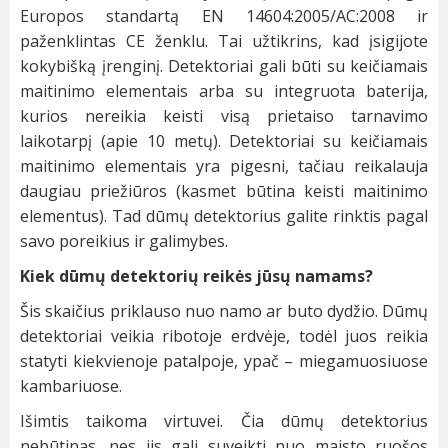
Europos standartą EN 14604:2005/AC:2008 ir
paženklintas CE ženklu. Tai užtikrins, kad įsigijote
kokybišką įrenginį. Detektoriai gali būti su keičiamais
maitinimo elementais arba su integruota baterija,
kurios nereikia keisti visą prietaiso tarnavimo
laikotarpį (apie 10 metų). Detektoriai su keičiamais
maitinimo elementais yra pigesni, tačiau reikalauja
daugiau priežiūros (kasmet būtina keisti maitinimo
elementus). Tad dūmų detektorius galite rinktis pagal
savo poreikius ir galimybes.
Kiek dūmų detektorių reikės jūsų namams?
Šis skaičius priklauso nuo namo ar buto dydžio. Dūmų
detektoriai veikia ribotoje erdvėje, todėl juos reikia
statyti kiekvienoje patalpoje, ypač – miegamuosiuose
kambariuose.
Išimtis taikoma virtuvei. Čia dūmų detektorius
nebūtinas, nes jis gali suveikti nuo maisto ruošos