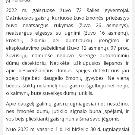
2022 m. gaisruose žuvo 72 šalies gyventojai.
Dažniausios gaisrų, kuriuose žuvo žmonės, priežastys
buvo neatsargus rūkymas (žuvo 26 asmenys),
neatsargus elgesys su ugnimi (žuvo 16 asmenų),
krosnių, židinių bei dūmtraukių įrengimo ir
eksploatavimo pažeidimai (žuvo 12 asmenų). 97 proc.
žuvusiųjų namuose nebuvo įsirengę autonominių
dūmų detektorių. Netikėtai užklupusios liepsnos ir
apie besiveržiančius dūmus įspėjęs detektorius jau
spėjo išgelbėti daugelio žmonių gyvybes. Ne vieną
bėdos ištiktą nelaimėlį nuo gaisro išgelbėjo net ne jo,
o kaimynų bute suveikęs dūmų jutiklis.
Apie daugelį galimų gaisrų ugniagesiai net nesužino,
nes žmonės dūmų jutiklio signalo būna įspėjami, ir
vos beįsiplieskiantį gaisrą numalšina savo jėgomis.
Nuo 2023 m. vasario 1 d. iki birželio 30 d. ugniagesiai