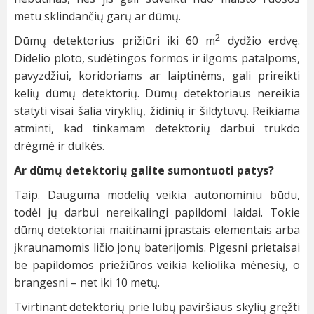
metu sklindančių garų ar dūmų.
2
Dūmų detektorius prižiūri iki 60 m
dydžio erdvę.
Didelio ploto, sudėtingos formos ir ilgoms patalpoms,
pavyzdžiui, koridoriams ar laiptinėms, gali prireikti
kelių dūmų detektorių. Dūmų detektoriaus nereikia
statyti visai šalia viryklių, židinių ir šildytuvų. Reikiama
atminti, kad tinkamam detektorių darbui trukdo
drėgmė ir dulkės.
Ar dūmų detektorių galite sumontuoti patys?
Taip. Dauguma modelių veikia autonominiu būdu,
todėl jų darbui nereikalingi papildomi laidai. Tokie
dūmų detektoriai maitinami įprastais elementais arba
įkraunamomis ličio jonų baterijomis. Pigesni prietaisai
be papildomos priežiūros veikia keliolika mėnesių, o
brangesni – net iki 10 metų.
Tvirtinant detektorių prie lubų paviršiaus skylių gręžti