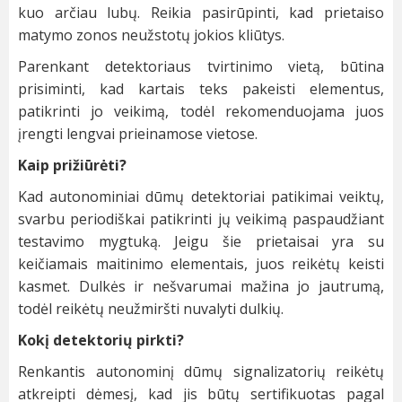
kuo arčiau lubų. Reikia pasirūpinti, kad prietaiso
matymo zonos neužstotų jokios kliūtys.
Parenkant detektoriaus tvirtinimo vietą, būtina
prisiminti, kad kartais teks pakeisti elementus,
patikrinti jo veikimą, todėl rekomenduojama juos
įrengti lengvai prieinamose vietose.
Kaip prižiūrėti?
Kad autonominiai dūmų detektoriai patikimai veiktų,
svarbu periodiškai patikrinti jų veikimą paspaudžiant
testavimo mygtuką. Jeigu šie prietaisai yra su
keičiamais maitinimo elementais, juos reikėtų keisti
kasmet. Dulkės ir nešvarumai mažina jo jautrumą,
todėl reikėtų neužmiršti nuvalyti dulkių.
Kokį detektorių pirkti?
Renkantis autonominį dūmų signalizatorių reikėtų
atkreipti dėmesį, kad jis būtų sertifikuotas pagal