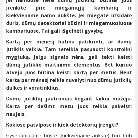
įrenkite prie miegamųjų kambarių ir
kiekviename namo aukšte. Jei miegate užsidarę
duris, dūmų detektoriai būtini ir miegamuosiuose
kambariuose. Tai gali išgelbėti gyvybę.
Kartą per mėnesį būtina patikrinti, ar dūmų
jutiklis veikia. Tam tereikia paspausti kontrolinį
mygtuką. Jeigu signalo nėra, gali tekti keisti
dūmų jutiklio maitinimo elementus. Bet kuriuo
atveju juos būtina keisti kartą per metus. Bent
kartą per mėnesį reikia nuvalyti nuo dūmų jutiklių
dulkes ir voratinklius.
Dūmų jutiklių jautrumas bėgant laikui mažėja.
Kartą per dešimt metų juos reikia pakeisti
naujais.
Kokiose patalpose ir kiek detektorių įrengti?
Gyvenamajame būste (kiekviename aukšte) turi būti