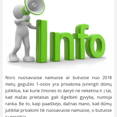
Nors nuosavuose namuose ar butuose nuo 2018
metų gegužės 1-osios yra privaloma įsirengti dūmų
jutiklius, kai kurie žmonės to daryti nė neketina ir į tai,
kad mažas prietaisas gali išgelbėti gyvybę, numoja
ranka. Be to, kaip paaiškėjo, dažnas mano, kad dūmų
jutikliai privalomi tik nuosavuose namuose, o butuose
jų nereikia.