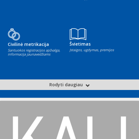
Švietimas
Civilinė metrikacija
Įstaigos, ugdymas, premijos
Santuokos registracijos apžvalga,
informacija jaunavedžiams
Rodyti daugiau