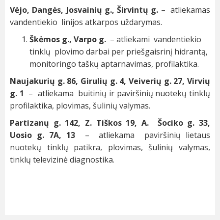
Vėjo, Dangės, Josvainių g., Širvintų g.
– atliekamas
vandentiekio linijos atkarpos uždarymas.
Škėmos g.,
Varpo g.
– atliekami vandentiekio
tinklų plovimo darbai per priešgaisrinį hidrantą,
monitoringo taškų aptarnavimas, profilaktika.
Naujakurių g. 86, Girulių g. 4, Veiverių g. 27, Virvių
g. 1
– atliekama buitinių ir paviršinių nuotekų tinklų
profilaktika, plovimas, šulinių valymas.
Partizanų g. 142, Z. Tiškos 19, A. Šociko g. 33,
Uosio g. 7A, 13
– atliekama paviršinių lietaus
nuotekų tinklų patikra, plovimas, šulinių valymas,
tinklų televizinė diagnostika.