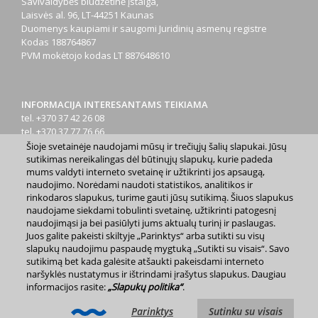
Savivaldybės biudžetinė įstaiga,
Laisvės al. 96, LT-44251 Kaunas
Duomenys kaupiami ir saugomi Juridinių asmenų registre
Kodas
188764867
PVM mokėtojo kodas
LT 887648610
INFORMACIJA INTERESANTAMS TEIKIAMA
tel. +370 37 42 26 08
tel. +370 37 77 76 66
tel. +370 660 07000
Šioje svetainėje naudojami mūsų ir trečiųjų šalių slapukai. Jūsų
el. p.
info@kaunas.lt
sutikimas nereikalingas dėl būtinųjų slapukų, kurie padeda
mums valdyti interneto svetainę ir užtikrinti jos apsaugą,
naudojimo. Norėdami naudoti statistikos, analitikos ir
rinkodaros slapukus, turime gauti jūsų sutikimą. Šiuos slapukus
naudojame siekdami tobulinti svetainę, užtikrinti patogesnį
naudojimąsi ja bei pasiūlyti jums aktualų turinį ir paslaugas.
Juos galite pakeisti skiltyje „Parinktys“ arba sutikti su visų
2023 m. Kauno miesto savivaldybė. Kopijuoti ir platinti
slapukų naudojimu paspaudę mygtuką „Sutikti su visais“. Savo
www.kaunas.lt skelbiamą informaciją be autorių sutikimo draudžiama.
sutikimą bet kada galėsite atšaukti pakeisdami interneto
|
Svetainės žemėlapis »
naršyklės nustatymus ir ištrindami įrašytus slapukus. Daugiau
informacijos rasite:
„Slapukų politika“
.
Parinktys
Sutinku su visais