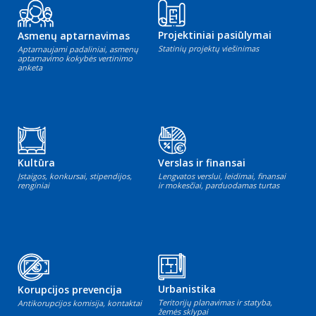
Projektiniai pasiūlymai
Asmenų aptarnavimas
Statinių projektų viešinimas
Aptarnaujami padaliniai, asmenų
aptarnavimo kokybės vertinimo
anketa
Kultūra
Verslas ir finansai
Įstaigos, konkursai, stipendijos,
Lengvatos verslui, leidimai, finansai
renginiai
ir mokesčiai, parduodamas turtas
Urbanistika
Korupcijos prevencija
Teritorijų planavimas ir statyba,
Antikorupcijos komisija, kontaktai
žemės sklypai