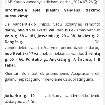
UAB Kauno vandenys atliekami darbai_2024-07-26
Informacija apie planinį vandens tiekimo
nutraukimą:
Dėl vandentiekio linijos, įvadų uždarymų remonto
darbų,
nuo 9 val. iki 15 val.
nebus tiekiamas vanduo
Vėjo g. 58 – 181, Josvainių g. 20 – 38, Auklės g. 2,
Dangės g.
Dėl
vandentiekio įvadų uždarymų permontavimo darbų,
nuo 9 val. iki 17 val.
nebus tiekiamas vanduo
Širvintų
g. 55 – 66, Puntuko g., Anykščių g. 7, Širvintų I, II
takai.
Klientai informuoti el. priemonėmis. Atsiprašome dėl
galimų nepatogumų ir dėkojame už supratingumą.
Jurbarko g. 10
– atliekama vandentiekio įvado
uždarymo apžiūra.