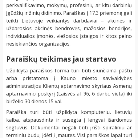
perkvalifikavimo, mokymų, profesinių ar kitų darbinių
įgūdžių ir žinių didinimo. Paraiškas į 17.3 priemonę gali
teikti Lietuvoje veikiantys darbdaviai – akcinės ir
uždarosios akcinės bendrovės, mažosios bendrijos,
individualios įmonės, viešosios įstaigos ir kitos pelno
nesiekiančios organizacijos.
Paraiškų teikimas jau startavo
Užpildyta paraiškos forma turi būti siunčiama paštu
arba pristatoma į Kauno miesto savivaldybės
administracijos Klientų aptarnavimo skyriaus Asmenų
aptarnavimo poskyrį (Laisvės al. 96, 6 darbo vieta) iki
birželio 30 dienos 15 val.
Paraiška turi būti užpildyta kompiuteriu, lietuvių
kalba, atspausdinta ir susegta į lengvai išardomus
segtuvus. Dokumentai negali būti įrišti spiraliniu ar
terminiu būdu, įdėti į įmautes. Visi paraiškos lapai turi