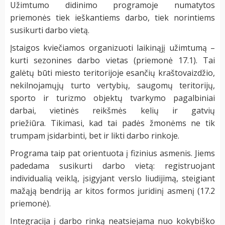
Užimtumo didinimo programoje numatytos
priemonės tiek ieškantiems darbo, tiek norintiems
susikurti darbo vietą.
Įstaigos kviečiamos organizuoti laikinąjį užimtumą –
kurti sezonines darbo vietas (priemonė 17.1). Tai
galėtų būti miesto teritorijoje esančių kraštovaizdžio,
nekilnojamųjų turto vertybių, saugomų teritorijų,
sporto ir turizmo objektų tvarkymo pagalbiniai
darbai, vietinės reikšmės kelių ir gatvių
priežiūra. Tikimasi, kad tai padės žmonėms ne tik
trumpam įsidarbinti, bet ir likti darbo rinkoje.
Programa taip pat orientuota į fizinius asmenis. Jiems
padedama susikurti darbo vietą: registruojant
individualią veiklą, įsigyjant verslo liudijimą, steigiant
mažąją bendriją ar kitos formos juridinį asmenį (17.2
priemonė).
Integracija į darbo rinką neatsiejama nuo kokybiško