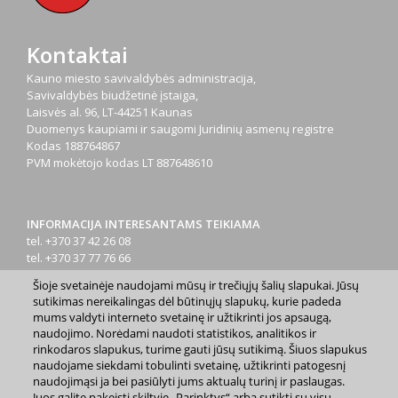
Kontaktai
Kauno miesto savivaldybės administracija,
Savivaldybės biudžetinė įstaiga,
Laisvės al. 96, LT-44251 Kaunas
Duomenys kaupiami ir saugomi Juridinių asmenų registre
Kodas
188764867
PVM mokėtojo kodas
LT 887648610
INFORMACIJA INTERESANTAMS TEIKIAMA
tel. +370 37 42 26 08
tel. +370 37 77 76 66
tel. +370 660 07000
Šioje svetainėje naudojami mūsų ir trečiųjų šalių slapukai. Jūsų
el. p.
info@kaunas.lt
sutikimas nereikalingas dėl būtinųjų slapukų, kurie padeda
mums valdyti interneto svetainę ir užtikrinti jos apsaugą,
naudojimo. Norėdami naudoti statistikos, analitikos ir
rinkodaros slapukus, turime gauti jūsų sutikimą. Šiuos slapukus
naudojame siekdami tobulinti svetainę, užtikrinti patogesnį
naudojimąsi ja bei pasiūlyti jums aktualų turinį ir paslaugas.
Juos galite pakeisti skiltyje „Parinktys“ arba sutikti su visų