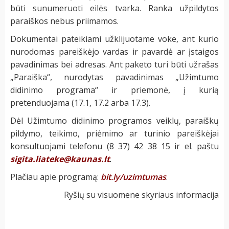
būti sunumeruoti eilės tvarka. Ranka užpildytos
paraiškos nebus priimamos.
Dokumentai pateikiami užklijuotame voke, ant kurio
nurodomas pareiškėjo vardas ir pavardė ar įstaigos
pavadinimas bei adresas. Ant paketo turi būti užrašas
„Paraiška“, nurodytas pavadinimas „Užimtumo
didinimo programa“ ir priemonė, į kurią
pretenduojama (17.1, 17.2 arba 17.3).
Dėl Užimtumo didinimo programos veiklų, paraiškų
pildymo, teikimo, priėmimo ar turinio pareiškėjai
konsultuojami telefonu (8 37) 42 38 15 ir el. paštu
sigita.liateke@kaunas.lt
.
Plačiau apie programą:
bit.ly/uzimtumas
.
Ryšių su visuomene skyriaus informacija