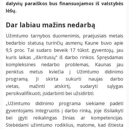
dalyvių paraiškos bus finansuojamos iš valstybės
lėšų.
Dar labiau mažins nedarbą
Užimtumo tarnybos duomenimis, praėjusiais metais
bedarbio statusą turinčių asmenų Kaune buvo apie
9,5 proc. Tai sudaro beveik 17 tūkst. gyventojų, jau
kuris laikas „iškritusių“ iš darbo rinkos. Spręsdamas
kompleksines nedarbo problemas, Kaunas jau
penktus metus kviečia į Užimtumo didinimo
programą. Ji skirta sukurti naujas darbo
vietas, mažinti atskirtį, sudaryti sąlygas
persikvalifikuoti, įsidarbinti bei užsidirbti.
„Užimtumo didinimo programa siekiame padėti
gyventojams integruotis į darbo rinką, joje išsilaikyti
bei įgyti reikalingas žinias ar kompetencijas.
Stebėdami užimtumo rodiklius, matome, kad ištiesta