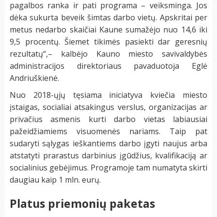
pagalbos ranka ir pati programa – veiksminga. Jos
dėka sukurta beveik šimtas darbo vietų. Apskritai per
metus nedarbo skaičiai Kaune sumažėjo nuo 14,6 iki
9,5 procentų. Šiemet tikimės pasiekti dar geresnių
rezultatų“,– kalbėjo Kauno miesto savivaldybės
administracijos direktoriaus pavaduotoja Eglė
Andriuškienė.
Nuo 2018-ųjų tęsiama iniciatyva kviečia miesto
įstaigas, socialiai atsakingus verslus, organizacijas ar
privačius asmenis kurti darbo vietas labiausiai
pažeidžiamiems visuomenės nariams. Taip pat
sudaryti sąlygas ieškantiems darbo įgyti naujus arba
atstatyti prarastus darbinius įgūdžius, kvalifikaciją ar
socialinius gebėjimus. Programoje tam numatyta skirti
daugiau kaip 1 mln. eurų.
Platus priemonių paketas