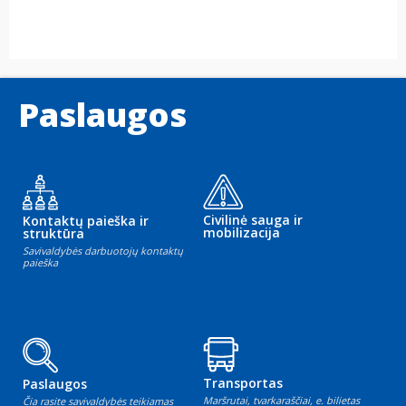
Paslaugos
Civilinė sauga ir
Kontaktų paieška ir
mobilizacija
struktūra
Savivaldybės darbuotojų kontaktų
paieška
Transportas
Paslaugos
Maršrutai, tvarkaraščiai, e. bilietas
Čia rasite savivaldybės teikiamas