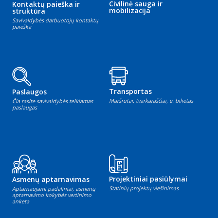
Civilinė sauga ir
Kontaktų paieška ir
mobilizacija
struktūra
Savivaldybės darbuotojų kontaktų
paieška
Transportas
Paslaugos
Maršrutai, tvarkaraščiai, e. bilietas
Čia rasite savivaldybės teikiamas
paslaugas
Projektiniai pasiūlymai
Asmenų aptarnavimas
Statinių projektų viešinimas
Aptarnaujami padaliniai, asmenų
aptarnavimo kokybės vertinimo
anketa