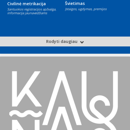
Švietimas
Civilinė metrikacija
Įstaigos, ugdymas, premijos
Santuokos registracijos apžvalga,
informacija jaunavedžiams
Rodyti daugiau