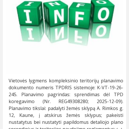
Vietovės lygmens kompleksinio teritorijų planavimo
dokumento numeris TPDRIS sistemoje: K-VT-19-26-
245. Planavimo pagrindas: sprendimas dėl TPD
koregavimo (Nr. REG49308280; 2025-12-09).
Planavimo tikslai: padalyti žemės sklypą A. Rimkos g.
12, Kaune, į atskirus žemės sklypus; pakeisti
nustatytus bei nustatyti papildomus detaliojo plano
sprendinius ir teritorijos naudojimo reglamentus;