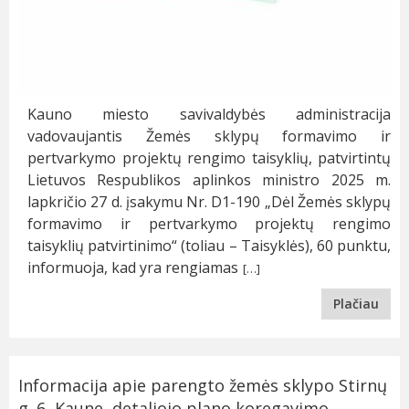
Kauno miesto savivaldybės administracija
vadovaujantis Žemės sklypų formavimo ir
pertvarkymo projektų rengimo taisyklių, patvirtintų
Lietuvos Respublikos aplinkos ministro 2025 m.
lapkričio 27 d. įsakymu Nr. D1-190 „Dėl Žemės sklypų
formavimo ir pertvarkymo projektų rengimo
taisyklių patvirtinimo“ (toliau – Taisyklės), 60 punktu,
informuoja, kad yra rengiamas
[…]
Plačiau
Informacija apie parengto žemės sklypo Stirnų
g. 6, Kaune, detaliojo plano koregavimo