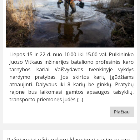
Liepos 15 ir 22 d. nuo 10.00 iki 15.00 val. Pulkininko
Juozo Vitkaus inžinerijos bataliono profesinės karo
tarnybos kariai Vaišvydavos tvenkinyje vykdys
nardymo pratybas. Jos skirtos karių įgūdžiams
atnaujinti. Dalyvaus iki 8 karių be ginklų. Pratybų
rajone bus laikomasi gamtos apsaugos taisyklių,
transporto priemonės judės
[…]
Plačiau
Dažniausiai užduodami klausimai susiję su oro