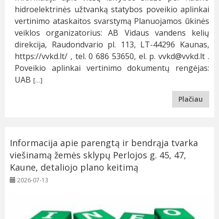
hidroelektrinės užtvanką statybos poveikio aplinkai
vertinimo ataskaitos svarstymą Planuojamos ūkinės
veiklos organizatorius: AB Vidaus vandens kelių
direkcija, Raudondvario pl. 113, LT-44296 Kaunas,
https://vvkd.lt/ , tel. 0 686 53650, el. p.
vvkd@vvkd.lt
.
Poveikio aplinkai vertinimo dokumentų rengėjas:
UAB
[…]
Plačiau
Informacija apie parengtą ir bendrąja tvarka
viešinamą žemės sklypų Perlojos g. 45, 47,
Kaune, detaliojo plano keitimą
2026-07-13