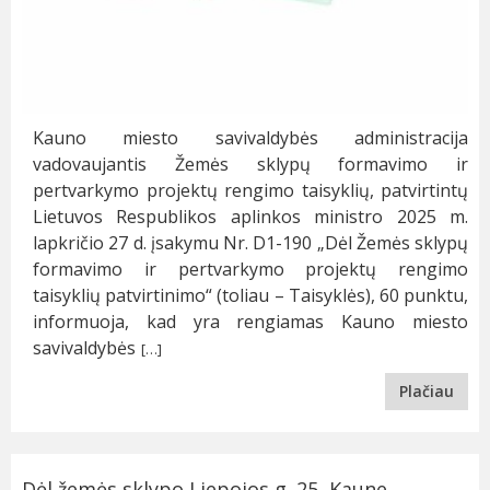
Kauno miesto savivaldybės administracija
vadovaujantis Žemės sklypų formavimo ir
pertvarkymo projektų rengimo taisyklių, patvirtintų
Lietuvos Respublikos aplinkos ministro 2025 m.
lapkričio 27 d. įsakymu Nr. D1-190 „Dėl Žemės sklypų
formavimo ir pertvarkymo projektų rengimo
taisyklių patvirtinimo“ (toliau – Taisyklės), 60 punktu,
informuoja, kad yra rengiamas Kauno miesto
savivaldybės
[…]
Plačiau
Dėl žemės sklypo Liepojos g. 25, Kaune,