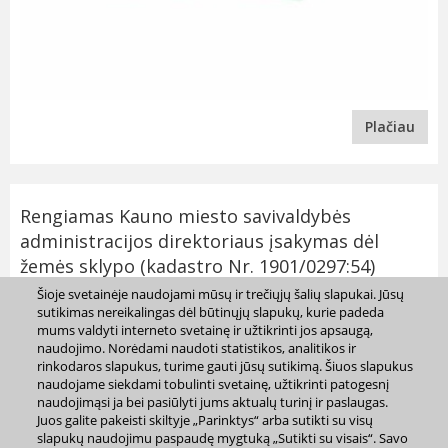
Plačiau
Rengiamas Kauno miesto savivaldybės
administracijos direktoriaus įsakymas dėl
žemės sklypo (kadastro Nr. 1901/0297:54)
Kaune formavimo ir pertvarkymo projekto
Šioje svetainėje naudojami mūsų ir trečiųjų šalių slapukai. Jūsų
sutikimas nereikalingas dėl būtinųjų slapukų, kurie padeda
rengimo organizavimo
mums valdyti interneto svetainę ir užtikrinti jos apsaugą,
2026-06-23
naudojimo. Norėdami naudoti statistikos, analitikos ir
rinkodaros slapukus, turime gauti jūsų sutikimą. Šiuos slapukus
naudojame siekdami tobulinti svetainę, užtikrinti patogesnį
naudojimąsi ja bei pasiūlyti jums aktualų turinį ir paslaugas.
Juos galite pakeisti skiltyje „Parinktys“ arba sutikti su visų
slapukų naudojimu paspaudę mygtuką „Sutikti su visais“. Savo