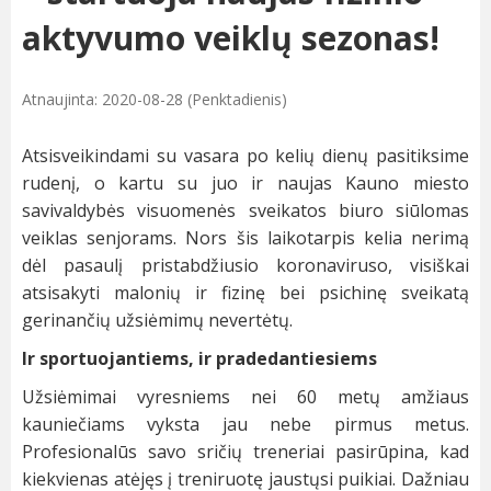
aktyvumo veiklų sezonas!
Atnaujinta: 2020-08-28 (Penktadienis)
Atsisveikindami su vasara po kelių dienų pasitiksime
rudenį, o kartu su juo ir naujas Kauno miesto
savivaldybės visuomenės sveikatos biuro siūlomas
veiklas senjorams. Nors šis laikotarpis kelia nerimą
dėl pasaulį pristabdžiusio koronaviruso, visiškai
atsisakyti malonių ir fizinę bei psichinę sveikatą
gerinančių užsiėmimų nevertėtų.
Ir sportuojantiems, ir pradedantiesiems
Užsiėmimai vyresniems nei 60 metų amžiaus
kauniečiams vyksta jau nebe pirmus metus.
Profesionalūs savo sričių treneriai pasirūpina, kad
kiekvienas atėjęs į treniruotę jaustųsi puikiai. Dažniau