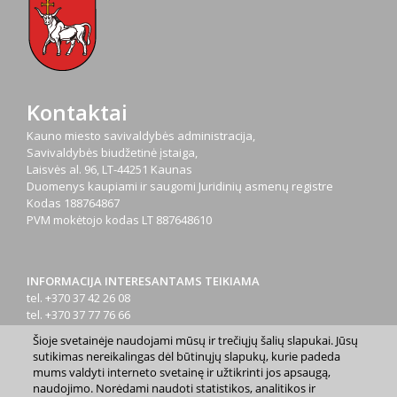
Kontaktai
Kauno miesto savivaldybės administracija,
Savivaldybės biudžetinė įstaiga,
Laisvės al. 96, LT-44251 Kaunas
Duomenys kaupiami ir saugomi Juridinių asmenų registre
Kodas
188764867
PVM mokėtojo kodas
LT 887648610
INFORMACIJA INTERESANTAMS TEIKIAMA
tel. +370 37 42 26 08
tel. +370 37 77 76 66
tel. +370 660 07000
Šioje svetainėje naudojami mūsų ir trečiųjų šalių slapukai. Jūsų
el. p.
info@kaunas.lt
sutikimas nereikalingas dėl būtinųjų slapukų, kurie padeda
mums valdyti interneto svetainę ir užtikrinti jos apsaugą,
naudojimo. Norėdami naudoti statistikos, analitikos ir