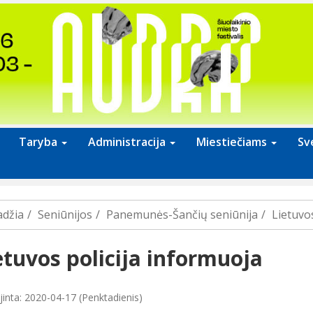
Taryba
Administracija
Miestiečiams
Sv
adžia
Seniūnijos
Panemunės-Šančių seniūnija
Lietuvos
etuvos policija informuoja
jinta: 2020-04-17 (Penktadienis)