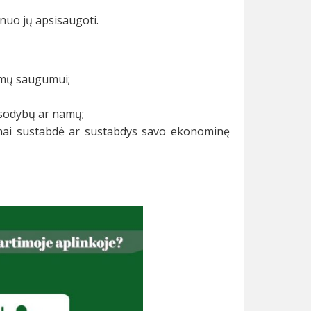
nuo jų apsisaugoti.
emų saugumui;
 sodybų ar namų;
kinai sustabdė ar sustabdys savo ekonominę