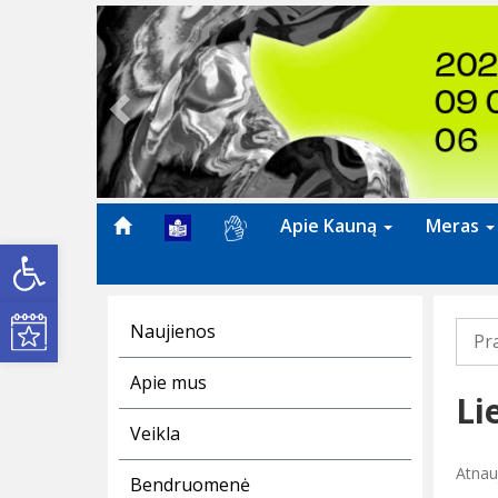
Previous
Apie Kauną
Meras
Open toolbar
Kultūros renginiai
Naujienos
Pr
Apie mus
Li
Veikla
Atnau
Bendruomenė