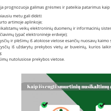
ija prognozuoja galimas grėsmes ir pateikia patarimus kaip 
iausiu metu gali didėti:
rto artimoje aplinkoje;
sikalstamų veikų elektroninių duomenų ir informacinių sist
čiavimų (ypač elektroninėje erdvėje);
ysčių ir plėšimų iš atokiose vietose esančių nuosavų kaimo
gysčių iš uždarytų prekybos vietų ar buveinių, kurios lai
ą;
šimų nutolusiose prekybos vietose.