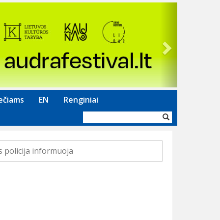
Next
ečiams
EN
Renginiai
Paieškos
forma
 policija informuoja