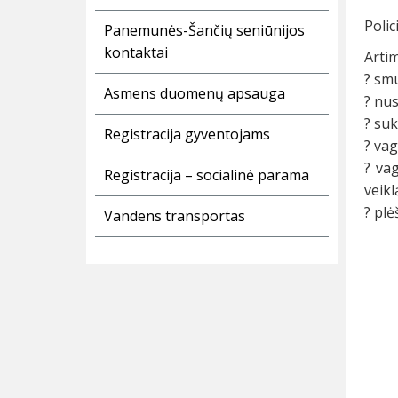
Polic
Panemunės-Šančių seniūnijos
kontaktai
Artim
? smu
Asmens duomenų apsauga
? nu
? suk
Registracija gyventojams
? vag
? va
Registracija – socialinė parama
veikl
? plė
Vandens transportas