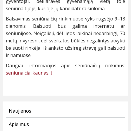
gyventojai, deklaravęs gyvenamąją vietą toje
seniūnaitijoje, kurioje jų kandidatūra siūloma.
Balsavimas seniūnaičių rinkimuose vyks rugsėjo 9–13
dienomis. Balsuoti bus galima internetu ar
seniūnijose. Neįgalieji, dėl ligos laikinai nedarbingi, 70
metų ir vyresni, dėl sveikatos būklės negalintys atvykti
balsuoti rinkėjai iš anksto užsiregistravę gali balsuoti
ir namuose
Daugiau informacijos apie seniūnaičių rinkimus:
seniunaiciai.kaunas.lt
Naujienos
Apie mus