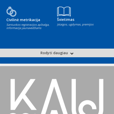
Švietimas
Civilinė metrikacija
Įstaigos, ugdymas, premijos
Santuokos registracijos apžvalga,
informacija jaunavedžiams
Rodyti daugiau