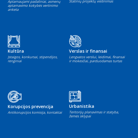
Statinių projektų viešinimas
Aptarnaujami padaliniai, asmenų
aptarnavimo kokybės vertinimo
anketa
Kultūra
Verslas ir finansai
Įstaigos, konkursai, stipendijos,
Lengvatos verslui, leidimai, finansai
renginiai
ir mokesčiai, parduodamas turtas
Urbanistika
Korupcijos prevencija
Teritorijų planavimas ir statyba,
Antikorupcijos komisija, kontaktai
žemės sklypai