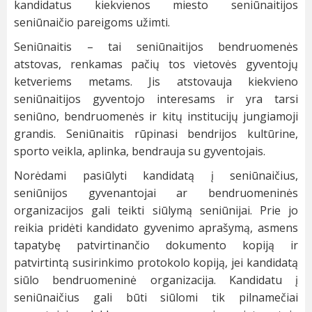
kandidatus kiekvienos miesto seniūnaitijos
seniūnaičio pareigoms užimti.
Seniūnaitis – tai seniūnaitijos bendruomenės
atstovas, renkamas pačių tos vietovės gyventojų
ketveriems metams. Jis atstovauja kiekvieno
seniūnaitijos gyventojo interesams ir yra tarsi
seniūno, bendruomenės ir kitų institucijų jungiamoji
grandis. Seniūnaitis rūpinasi bendrijos kultūrine,
sporto veikla, aplinka, bendrauja su gyventojais.
Norėdami pasiūlyti kandidatą į seniūnaičius,
seniūnijos gyvenantojai ar bendruomeninės
organizacijos gali teikti siūlymą seniūnijai. Prie jo
reikia pridėti kandidato gyvenimo aprašymą, asmens
tapatybę patvirtinančio dokumento kopiją ir
patvirtintą susirinkimo protokolo kopiją, jei kandidatą
siūlo bendruomeninė organizacija. Kandidatu į
seniūnaičius gali būti siūlomi tik pilnamečiai