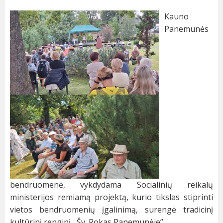
Kauno
Panemunės
bendruomenė, vykdydama Socialinių reikalų
ministerijos remiamą projektą, kurio tikslas stiprinti
vietos bendruomenių įgalinimą, surengė tradicinį
kultūrinį renginį ,,Šv. Rokas Panemunėje”.