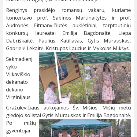
Renginys prasidėjo romansų vakaru, kuriame
koncertavo prof. Sabinos Martinaitytės ir prof.
Audronės Eitmanvičiūtės auklėtiniai, tarptautinių
konkursų laureatai Emilija Bagdonaitė, Liepa
Dabriškaitė, Paulius Katiliavas, Gytis Murauskas,
Gabrielė Lekaitė, Kristupas Laucius ir Mykolas Mikšys.
Sekmadienį
vyko
Vilkaviškio
dekanato
dekano
Virginijaus
Gražulevičiaus aukojamos Šv. Mišios. Mišių metu
giedojo solistai
Gytis Murauskas ir Emilija Bagdonaitė.
Po mišių
gyventojai