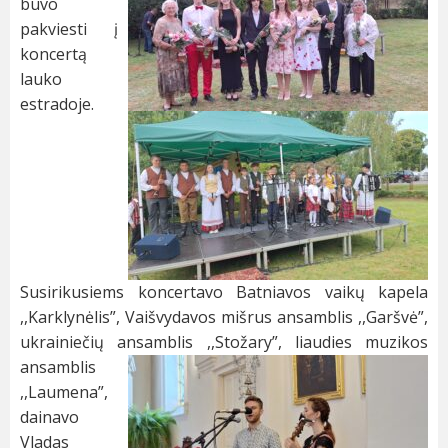
buvo
pakviesti į
koncertą
lauko
estradoje.
Susirikusiems koncertavo Batniavos vaikų kapela
,,Karklynėlis”, Vaišvydavos mišrus ansamblis ,,Garšvė”,
ukrainiečių ansamblis ,,Stožary”, liaudies muzikos
ansamblis
,,Laumena”,
dainavo
Vladas