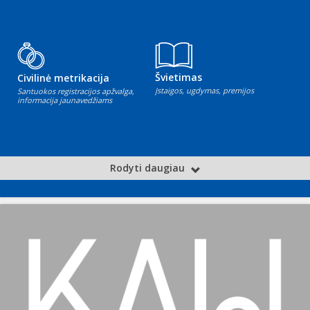
Švietimas
Civilinė metrikacija
Įstaigos, ugdymas, premijos
Santuokos registracijos apžvalga,
informacija jaunavedžiams
Rodyti daugiau