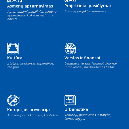
Projektiniai pasiūlymai
Asmenų aptarnavimas
Statinių projektų viešinimas
Aptarnaujami padaliniai, asmenų
aptarnavimo kokybės vertinimo
anketa
Kultūra
Verslas ir finansai
Įstaigos, konkursai, stipendijos,
Lengvatos verslui, leidimai, finansai
renginiai
ir mokesčiai, parduodamas turtas
Urbanistika
Korupcijos prevencija
Teritorijų planavimas ir statyba,
Antikorupcijos komisija, kontaktai
žemės sklypai