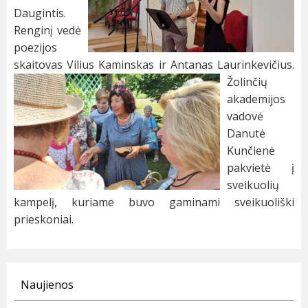
Daugintis.
Renginį vedė
poezijos
skaitovas Vilius Kaminskas ir Antanas
Laurinkevičius.
Žolinčių
akademijos
vadovė
Danutė
Kunčienė
pakvietė į
sveikuolių
kampelį, kuriame buvo gaminami sveikuoliški
prieskoniai.
Naujienos