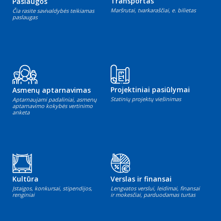
Transportas
Paslaugos
Maršrutai, tvarkaraščiai, e. bilietas
Čia rasite savivaldybės teikiamas
paslaugas
Projektiniai pasiūlymai
Asmenų aptarnavimas
Statinių projektų viešinimas
Aptarnaujami padaliniai, asmenų
aptarnavimo kokybės vertinimo
anketa
Kultūra
Verslas ir finansai
Įstaigos, konkursai, stipendijos,
Lengvatos verslui, leidimai, finansai
renginiai
ir mokesčiai, parduodamas turtas