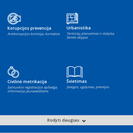
Urbanistika
Korupcijos prevencija
Teritorijų planavimas ir statyba,
Antikorupcijos komisija, kontaktai
žemės sklypai
Švietimas
Civilinė metrikacija
Įstaigos, ugdymas, premijos
Santuokos registracijos apžvalga,
informacija jaunavedžiams
Rodyti daugiau