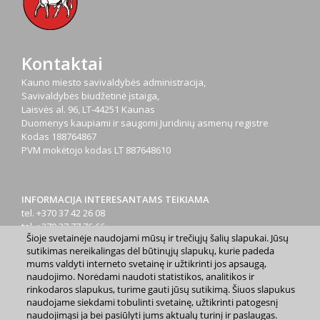
Kontaktai
Kauno miesto savivaldybės administracija,
Savivaldybės biudžetinė įstaiga,
Laisvės al. 96, LT-44251 Kaunas
Duomenys kaupiami ir saugomi Juridinių asmenų registre
Kodas
188764867
PVM mokėtojo kodas
LT 887648610
INFORMACIJA INTERESANTAMS TEIKIAMA
tel. +370 37 42 26 08
tel. +370 37 77 76 66
Šioje svetainėje naudojami mūsų ir trečiųjų šalių slapukai. Jūsų
tel. +370 660 07000
sutikimas nereikalingas dėl būtinųjų slapukų, kurie padeda
el. p.
info@kaunas.lt
mums valdyti interneto svetainę ir užtikrinti jos apsaugą,
naudojimo. Norėdami naudoti statistikos, analitikos ir
rinkodaros slapukus, turime gauti jūsų sutikimą. Šiuos slapukus
naudojame siekdami tobulinti svetainę, užtikrinti patogesnį
naudojimąsi ja bei pasiūlyti jums aktualų turinį ir paslaugas.