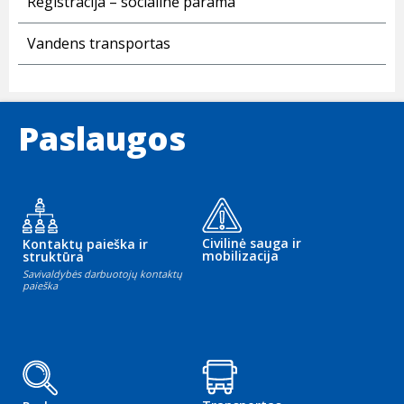
Registracija – socialinė parama
Vandens transportas
Paslaugos
Civilinė sauga ir
Kontaktų paieška ir
mobilizacija
struktūra
Savivaldybės darbuotojų kontaktų
paieška