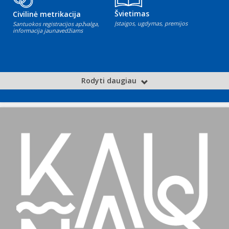
Švietimas
Civilinė metrikacija
Įstaigos, ugdymas, premijos
Santuokos registracijos apžvalga,
informacija jaunavedžiams
Rodyti daugiau