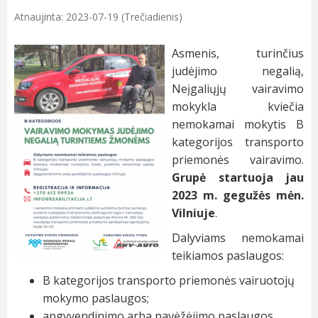
Atnaujinta: 2023-07-19 (Trečiadienis)
Asmenis, turinčius
judėjimo negalią,
Neįgaliųjų vairavimo
mokykla kviečia
nemokamai mokytis B
kategorijos transporto
priemonės vairavimo.
Grupė startuoja
jau
2023 m. gegužės mėn.
Vilniuje
.
Dalyviams nemokamai
teikiamos paslaugos:
B kategorijos transporto priemonės vairuotojų
mokymo paslaugos;
apgyvendinimo arba pavėžėjimo paslaugos.