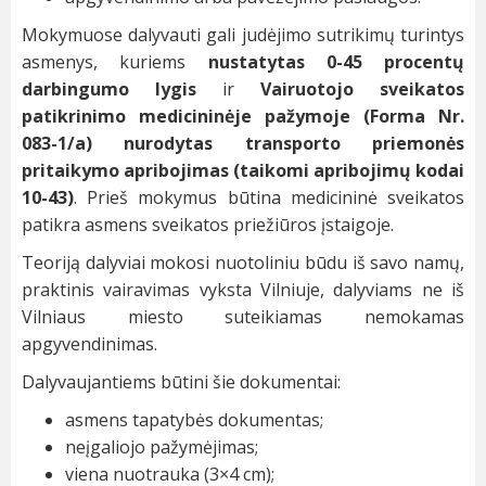
Mokymuose dalyvauti gali judėjimo sutrikimų turintys
asmenys, kuriems
nustatytas 0-45 procentų
darbingumo lygis
ir
Vairuotojo sveikatos
patikrinimo medicininėje pažymoje (Forma Nr.
083-1/a) nurodytas transporto priemonės
pritaikymo apribojimas (taikomi apribojimų kodai
10-43)
. Prieš mokymus būtina medicininė sveikatos
patikra asmens sveikatos priežiūros įstaigoje.
Teoriją dalyviai mokosi nuotoliniu būdu iš savo namų,
praktinis vairavimas vyksta Vilniuje, dalyviams ne iš
Vilniaus miesto suteikiamas nemokamas
apgyvendinimas.
Dalyvaujantiems būtini šie dokumentai:
asmens tapatybės dokumentas;
neįgaliojo pažymėjimas;
viena nuotrauka (3×4 cm);