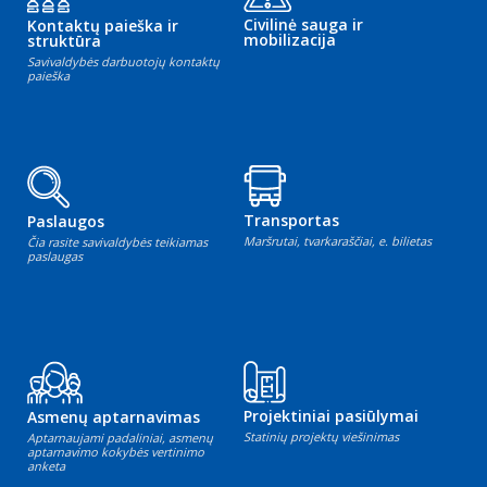
Civilinė sauga ir
Kontaktų paieška ir
mobilizacija
struktūra
Savivaldybės darbuotojų kontaktų
paieška
Transportas
Paslaugos
Maršrutai, tvarkaraščiai, e. bilietas
Čia rasite savivaldybės teikiamas
paslaugas
Projektiniai pasiūlymai
Asmenų aptarnavimas
Statinių projektų viešinimas
Aptarnaujami padaliniai, asmenų
aptarnavimo kokybės vertinimo
anketa