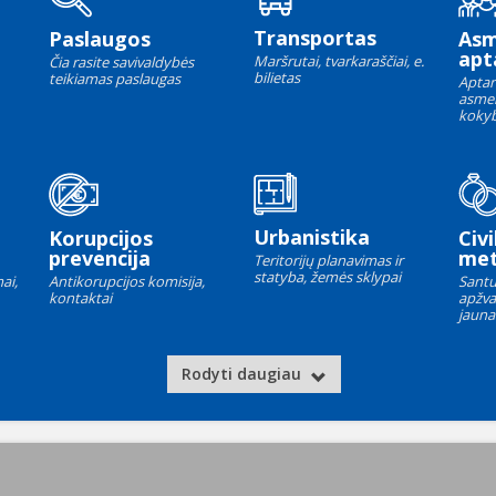
Transportas
Paslaugos
As
apt
Maršrutai, tvarkaraščiai, e.
Čia rasite savivaldybės
bilietas
teikiamas paslaugas
Aptar
asme
kokyb
Urbanistika
Korupcijos
Civi
prevencija
met
Teritorijų planavimas ir
statyba, žemės sklypai
ai,
Antikorupcijos komisija,
Santu
kontaktai
apžva
jauna
Rodyti daugiau