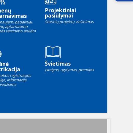
Projektiniai
menų
pasiūlymai
arnavimas
Statinių projektų viešinimas
naujami padaliniai,
nų aptarnavimo
ės vertinimo anketa
Švietimas
linė
rikacija
Įstaigos, ugdymas, premijos
okos registracijos
lga, informacija
vedžiams