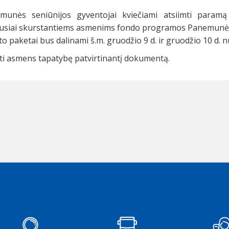
munės seniūnijos gyventojai kviečiami atsiimti param
usiai skurstantiems asmenims fondo programos Panemunės sen
o paketai bus dalinami š.m. gruodžio 9 d. ir gruodžio 10 d. nu
ti asmens tapatybę patvirtinantį dokumentą.