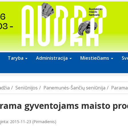
Taryba
Administracija
Miestiečiams
Sv
adžia
Seniūnijos
Panemunės-Šančių seniūnija
Parama 
rama gyventojams maisto pro
jinta: 2015-11-23 (Pirmadienis)