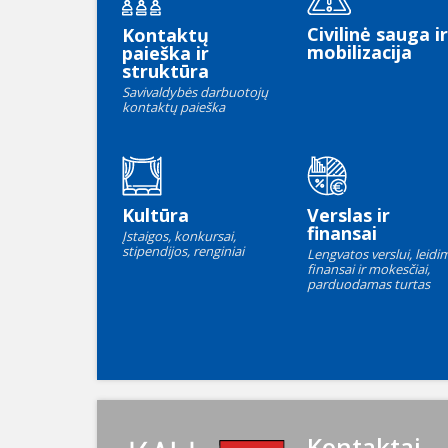
Civilinė sauga ir
Kontaktų
mobilizacija
paieška ir
struktūra
Savivaldybės darbuotojų
kontaktų paieška
Kultūra
Verslas ir
finansai
Įstaigos, konkursai,
stipendijos, renginiai
Lengvatos verslui, leidim
finansai ir mokesčiai,
parduodamas turtas
Kontaktai