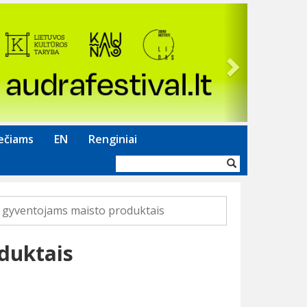
Next
ečiams
EN
Renginiai
Paieškos
forma
gyventojams maisto produktais
duktais