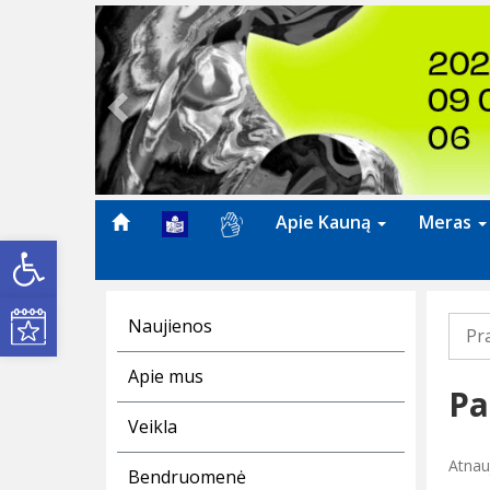
Previous
Apie Kauną
Meras
Open toolbar
Kultūros renginiai
Naujienos
Pr
Apie mus
Pa
Veikla
Atnau
Bendruomenė