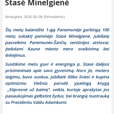
Stasė Minelgienė
Atnaujinta: 2026-06-08 (Pirmadienis)
Šių metų balandžio 1-ąją Panemunėje garbingą 100
metų sukaktį paminėjo Stasė Minelgienė. Jubiliatę
pasveikino Panemunės-Šančių seniūnijos atstovai,
įteikdami Kauno miesto mero sveikinimą bei
linkėjimus.
Susitikimo metu guvi ir energinga p. Stasė dalijosi
prisiminimais apie savo gyvenimą. Nors jis, moters
teigimu, buvo sunkus, jubiliatė išliko šviesi ir kupina
optimizmo. Viešnia parodė ypatingą knygą
„Stipresnė už baimę“, veikla, kurioje aprašytas jos
pasiaukojimas gelbstint žydus, bei brangią nuotrauką
su Prezidentu Valdu Adamkumi.