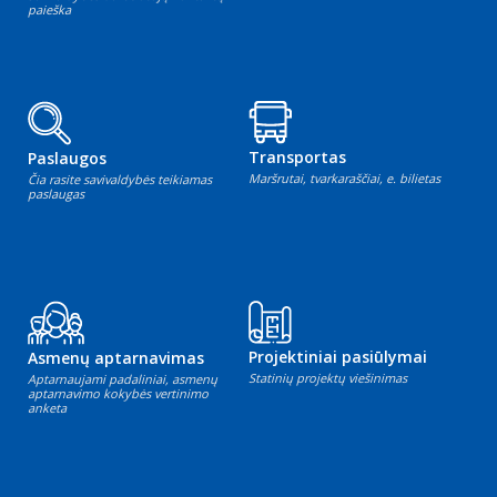
paieška
Transportas
Paslaugos
Maršrutai, tvarkaraščiai, e. bilietas
Čia rasite savivaldybės teikiamas
paslaugas
Projektiniai pasiūlymai
Asmenų aptarnavimas
Statinių projektų viešinimas
Aptarnaujami padaliniai, asmenų
aptarnavimo kokybės vertinimo
anketa