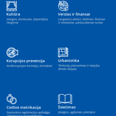
Kultūra
Verslas ir finansai
Įstaigos, konkursai, stipendijos,
Lengvatos verslui, leidimai, finansai
renginiai
ir mokesčiai, parduodamas turtas
Urbanistika
Korupcijos prevencija
Teritorijų planavimas ir statyba,
Antikorupcijos komisija, kontaktai
žemės sklypai
Švietimas
Civilinė metrikacija
Įstaigos, ugdymas, premijos
Santuokos registracijos apžvalga,
informacija jaunavedžiams