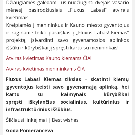
Džiaugiamės galėdami Jus nudžiuginti dvejais vasario
mėnesį pasirodžiusiais „Fluxus Labas!” atvirais
kvietimais.
Kreipiamės į menininkus ir Kauno miesto gyventojus
ir raginame teikti paraiškas į „Fluxus Labas! Kiemas”
projektą, įsivardinti savo gyvenamosios aplinkos
iššūki ir kūrybiškai jį spręsti kartu su menininkais!
Atviras kvietimas Kauno kiemams ČIA!
Atviras kvietimas menininkams ČIA!
Fluxus
Labas! Kiemas tikslas – skatinti kiemų
gyventojus keisti savo gyvenamąją aplinką, bei
kartu su kaimynais kūrybiškai
spręsti iškylančius socialinius, kultūrinius ir
infrastruktūrinius iššūkius.
Šilčiausi linkėjimai | Best wishes
Goda Pomeranceva