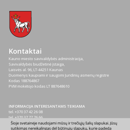
Kontaktai
Kauno miesto savivaldybės administracija,
Savivaldybės biudžetinė įstaiga,
Laisvės al. 96, LT-44251 Kaunas
Duomenys kaupiami ir saugomi Juridinių asmenų registre
Kodas
188764867
PVM mokėtojo kodas
LT 887648610
INFORMACIJA INTERESANTAMS TEIKIAMA
tel. +370 37 42 26 08
tel. +370 37 77 76 66
tel. +370 660 07000
Šioje svetainėje naudojami mūsų ir trečiųjų šalių slapukai. Jūsų
sutikimas nereikalingas dėl būtinųjų slapukų, kurie padeda
el. p.
info@kaunas.lt