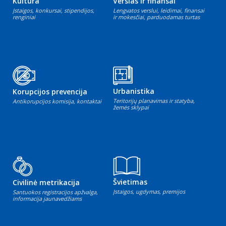
Kultūra
Verslas ir finansai
Įstaigos, konkursai, stipendijos,
Lengvatos verslui, leidimai, finansai
renginiai
ir mokesčiai, parduodamas turtas
Urbanistika
Korupcijos prevencija
Teritorijų planavimas ir statyba,
Antikorupcijos komisija, kontaktai
žemės sklypai
Švietimas
Civilinė metrikacija
Įstaigos, ugdymas, premijos
Santuokos registracijos apžvalga,
informacija jaunavedžiams