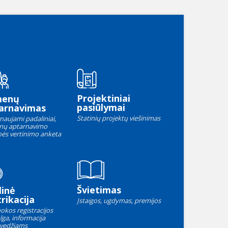
Projektiniai
menų
pasiūlymai
arnavimas
Statinių projektų viešinimas
naujami padaliniai,
nų aptarnavimo
ės vertinimo anketa
Švietimas
linė
rikacija
Įstaigos, ugdymas, premijos
okos registracijos
lga, informacija
vedžiams