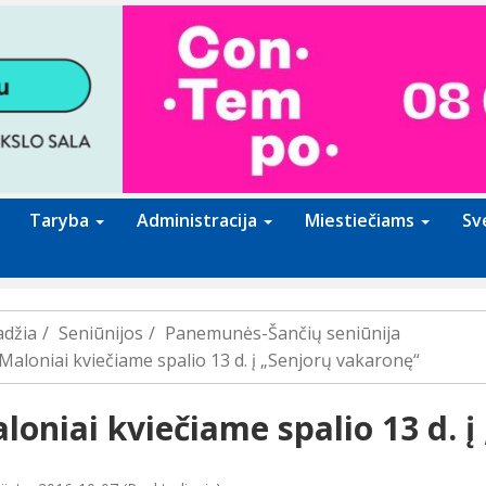
Taryba
Administracija
Miestiečiams
Sv
adžia
Seniūnijos
Panemunės-Šančių seniūnija
Maloniai kviečiame spalio 13 d. į „Senjorų vakaronę“
loniai kviečiame spalio 13 d. 