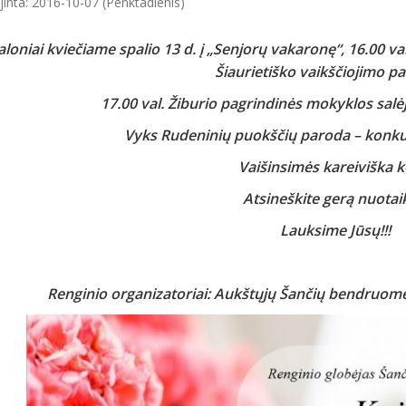
jinta: 2016-10-07 (Penktadienis)
loniai kviečiame spalio 13 d. į „Senjorų vakaronę“, 16.00 v
Šiaurietiško vaikščiojimo 
17.00 val. Žiburio pagrindinės mokyklos salė
Vyks Rudeninių puokščių paroda – konku
Vaišinsimės kareiviška k
Atsineškite gerą nuotai
Lauksime Jūsų!!!
Renginio organizatoriai: Aukštųjų Šančių bendruom