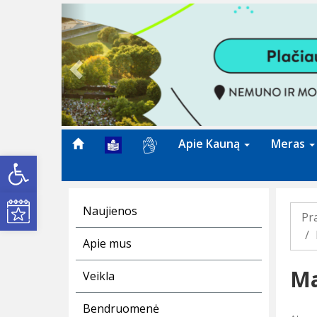
Previous
Apie Kauną
Meras
Open toolbar
Kultūros renginiai
Naujienos
Pr
Apie mus
Ma
Veikla
Bendruomenė