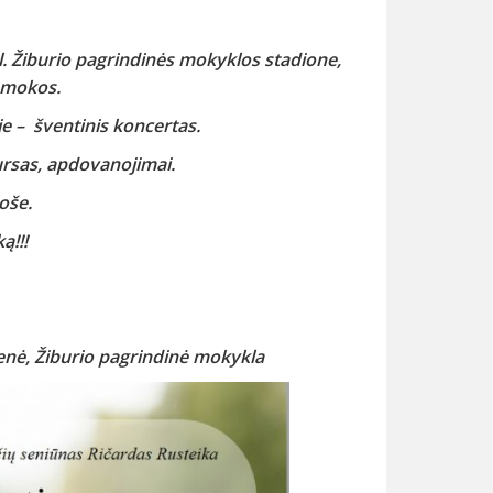
al. Žiburio pagrindinės mokyklos stadione,
pamokos.
je – šventinis koncertas.
rsas, apdovanojimai.
oše.
ką
!!!
enė, Žiburio pagrindinė mokykla