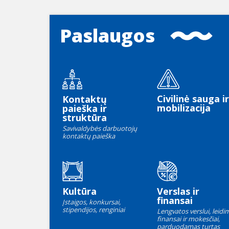
Paslaugos
Civilinė sauga ir
Kontaktų
mobilizacija
paieška ir
struktūra
Savivaldybės darbuotojų
kontaktų paieška
Kultūra
Verslas ir
finansai
Įstaigos, konkursai,
stipendijos, renginiai
Lengvatos verslui, leidim
finansai ir mokesčiai,
parduodamas turtas