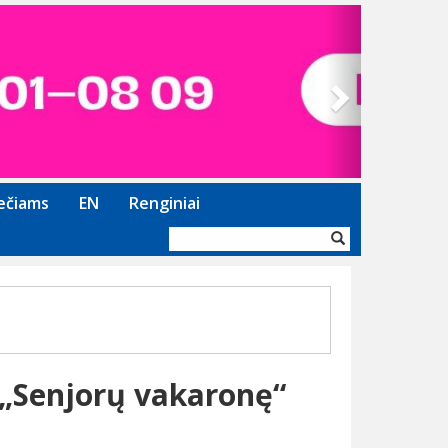
Next
ečiams
EN
Renginiai
Paieškos
forma
į „Senjorų vakaronę“