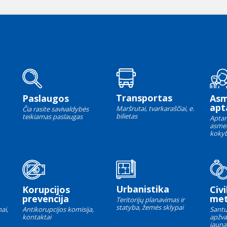
Transportas
Paslaugos
As
apt
Maršrutai, tvarkaraščiai, e.
Čia rasite savivaldybės
bilietas
teikiamas paslaugas
Aptar
asme
kokyb
Urbanistika
Korupcijos
Civi
prevencija
met
Teritorijų planavimas ir
statyba, žemės sklypai
ai,
Antikorupcijos komisija,
Santu
kontaktai
apžva
jauna