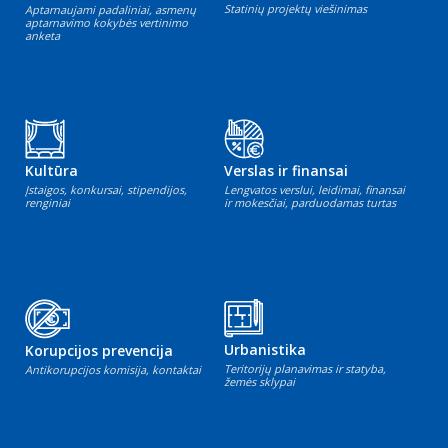
Statinių projektų viešinimas
Aptarnaujami padaliniai, asmenų
aptarnavimo kokybės vertinimo
anketa
Kultūra
Verslas ir finansai
Įstaigos, konkursai, stipendijos,
Lengvatos verslui, leidimai, finansai
renginiai
ir mokesčiai, parduodamas turtas
Urbanistika
Korupcijos prevencija
Teritorijų planavimas ir statyba,
Antikorupcijos komisija, kontaktai
žemės sklypai