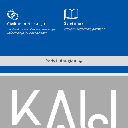
Švietimas
Civilinė metrikacija
Įstaigos, ugdymas, premijos
Santuokos registracijos apžvalga,
informacija jaunavedžiams
Rodyti daugiau