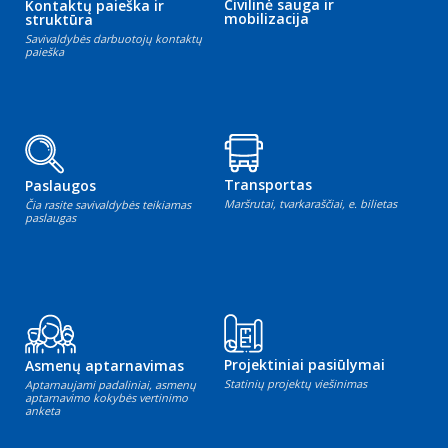
Civilinė sauga ir
Kontaktų paieška ir
mobilizacija
struktūra
Savivaldybės darbuotojų kontaktų
paieška
Transportas
Paslaugos
Maršrutai, tvarkaraščiai, e. bilietas
Čia rasite savivaldybės teikiamas
paslaugas
Projektiniai pasiūlymai
Asmenų aptarnavimas
Statinių projektų viešinimas
Aptarnaujami padaliniai, asmenų
aptarnavimo kokybės vertinimo
anketa