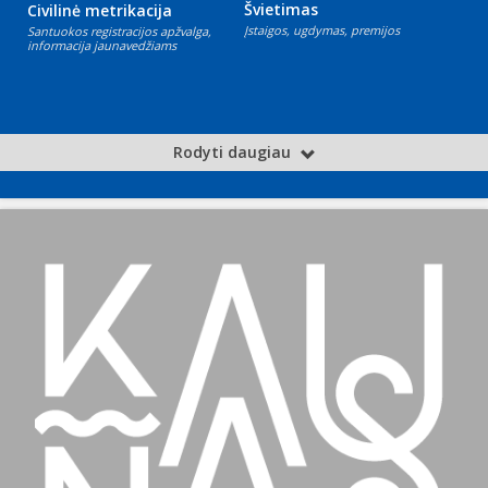
Švietimas
Civilinė metrikacija
Įstaigos, ugdymas, premijos
Santuokos registracijos apžvalga,
informacija jaunavedžiams
Rodyti daugiau