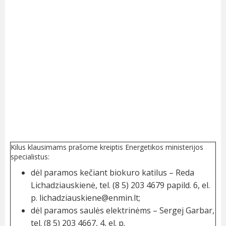
Kilus klausimams prašome kreiptis Energetikos ministerijos
specialistus:
dėl paramos kečiant biokuro katilus – Reda
Lichadziauskienė, tel. (8 5) 203 4679 papild. 6, el.
p.
lichadziauskiene@enmin.lt
;
dėl paramos saulės elektrinėms – Sergej Garbar,
tel. (8 5) 203 4667, 4, el. p.