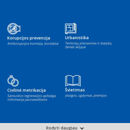
Urbanistika
Korupcijos prevencija
Teritorijų planavimas ir statyba,
Antikorupcijos komisija, kontaktai
žemės sklypai
Švietimas
Civilinė metrikacija
Įstaigos, ugdymas, premijos
Santuokos registracijos apžvalga,
informacija jaunavedžiams
Rodyti daugiau