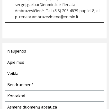
sergej.garbar@enmin.lt
ir Renata
Ambrazevičienė, Tel. (8 5) 203 4679 papild. 8, el.
p.
renata.ambrazeviciene@enmin.lt
.
Naujienos
Apie mus
Veikla
Bendruomenė
Kontaktai
Asmens duomenų apsauga