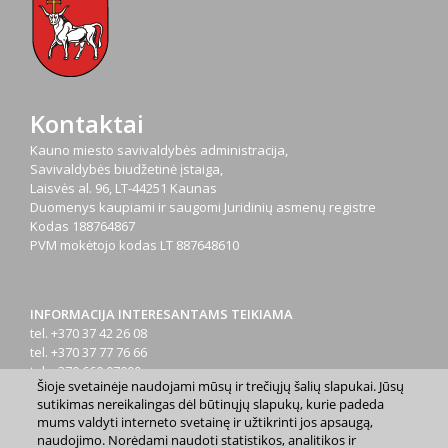
Kontaktai
Kauno miesto savivaldybės administracija,
Savivaldybės biudžetinė įstaiga,
Laisvės al. 96, LT-44251 Kaunas
Duomenys kaupiami ir saugomi Juridinių asmenų registre
Kodas
188764867
PVM mokėtojo kodas
LT 887648610
INFORMACIJA INTERESANTAMS TEIKIAMA
tel. +370 37 42 26 08
tel. +370 37 77 76 66
tel. +370 660 07000
Šioje svetainėje naudojami mūsų ir trečiųjų šalių slapukai. Jūsų
el. p.
info@kaunas.lt
sutikimas nereikalingas dėl būtinųjų slapukų, kurie padeda
mums valdyti interneto svetainę ir užtikrinti jos apsaugą,
naudojimo. Norėdami naudoti statistikos, analitikos ir