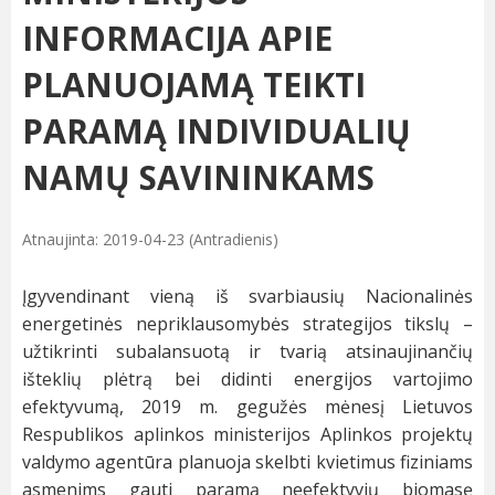
INFORMACIJA APIE
PLANUOJAMĄ TEIKTI
PARAMĄ INDIVIDUALIŲ
NAMŲ SAVININKAMS
Atnaujinta: 2019-04-23 (Antradienis)
Įgyvendinant vieną iš svarbiausių Nacionalinės
energetinės nepriklausomybės strategijos tikslų –
užtikrinti subalansuotą ir tvarią atsinaujinančių
išteklių plėtrą bei didinti energijos vartojimo
efektyvumą, 2019 m. gegužės mėnesį Lietuvos
Respublikos aplinkos ministerijos Aplinkos projektų
valdymo agentūra planuoja skelbti kvietimus fiziniams
asmenims gauti paramą neefektyvių biomasę