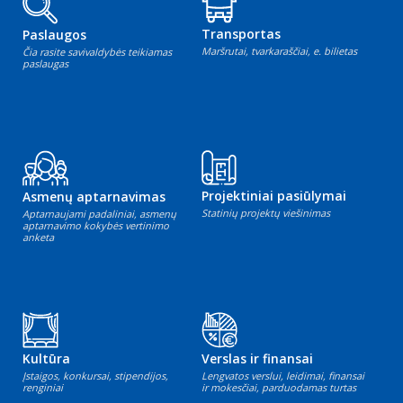
Transportas
Paslaugos
Maršrutai, tvarkaraščiai, e. bilietas
Čia rasite savivaldybės teikiamas
paslaugas
Projektiniai pasiūlymai
Asmenų aptarnavimas
Statinių projektų viešinimas
Aptarnaujami padaliniai, asmenų
aptarnavimo kokybės vertinimo
anketa
Kultūra
Verslas ir finansai
Įstaigos, konkursai, stipendijos,
Lengvatos verslui, leidimai, finansai
renginiai
ir mokesčiai, parduodamas turtas