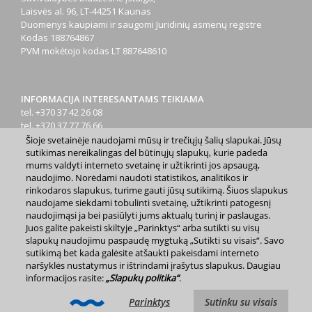
Laisvės al. 96, LT-44251 Kaunas
Duomenys kaupiami ir saugomi Juridinių asmenų registre
Kodas
188764867
PVM mokėtojo kodas
LT 887648610
INFORMACIJA INTERESANTAMS TEIKIAMA
tel. +370 37 42 26 08
tel. +370 37 77 76 66
tel. +370 660 07000
Šioje svetainėje naudojami mūsų ir trečiųjų šalių slapukai. Jūsų
el. p.
info@kaunas.lt
sutikimas nereikalingas dėl būtinųjų slapukų, kurie padeda
mums valdyti interneto svetainę ir užtikrinti jos apsaugą,
naudojimo. Norėdami naudoti statistikos, analitikos ir
rinkodaros slapukus, turime gauti jūsų sutikimą. Šiuos slapukus
naudojame siekdami tobulinti svetainę, užtikrinti patogesnį
naudojimąsi ja bei pasiūlyti jums aktualų turinį ir paslaugas.
Juos galite pakeisti skiltyje „Parinktys“ arba sutikti su visų
2023 m. Kauno miesto savivaldybė. Kopijuoti ir platinti
slapukų naudojimu paspaudę mygtuką „Sutikti su visais“. Savo
www.kaunas.lt skelbiamą informaciją be autorių sutikimo draudžiama.
sutikimą bet kada galėsite atšaukti pakeisdami interneto
|
Svetainės žemėlapis »
naršyklės nustatymus ir ištrindami įrašytus slapukus. Daugiau
informacijos rasite:
„Slapukų politika“
.
Parinktys
Sutinku su visais