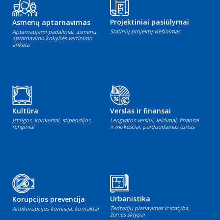
Projektiniai pasiūlymai
Asmenų aptarnavimas
Statinių projektų viešinimas
Aptarnaujami padaliniai, asmenų
aptarnavimo kokybės vertinimo
anketa
Kultūra
Verslas ir finansai
Įstaigos, konkursai, stipendijos,
Lengvatos verslui, leidimai, finansai
renginiai
ir mokesčiai, parduodamas turtas
Urbanistika
Korupcijos prevencija
Teritorijų planavimas ir statyba,
Antikorupcijos komisija, kontaktai
žemės sklypai