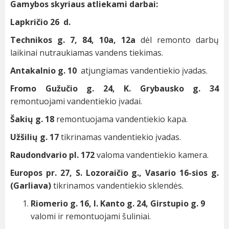
Gamybos skyriaus atliekami darbai:
Lapkričio 26 d.
Technikos g. 7, 84, 10a, 12a
dėl remonto darbų
laikinai nutraukiamas vandens tiekimas.
Antakalnio g. 10
atjungiamas vandentiekio įvadas.
Fromo Gužučio g. 24, K. Grybausko g. 34
remontuojami vandentiekio įvadai.
Šakių g. 18
remontuojama vandentiekio kapa.
Užšilių g. 17
tikrinamas vandentiekio įvadas.
Raudondvario pl. 172
valoma vandentiekio kamera.
Europos pr. 27, S. Lozoraičio g., Vasario 16-sios g.
(Garliava)
tikrinamos vandentiekio sklendės.
Riomerio g. 16, I. Kanto g. 24, Girstupio g. 9
valomi ir remontuojami šuliniai.