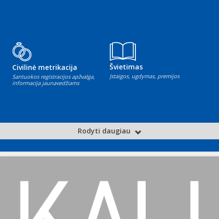
Švietimas
Civilinė metrikacija
Įstaigos, ugdymas, premijos
Santuokos registracijos apžvalga,
informacija jaunavedžiams
Rodyti daugiau