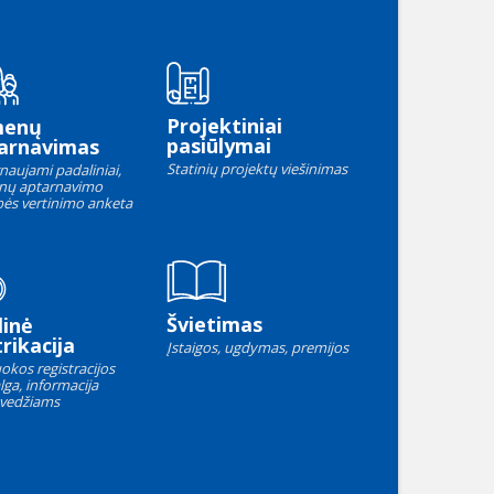
Projektiniai
menų
pasiūlymai
arnavimas
Statinių projektų viešinimas
naujami padaliniai,
nų aptarnavimo
ės vertinimo anketa
Švietimas
linė
rikacija
Įstaigos, ugdymas, premijos
okos registracijos
lga, informacija
vedžiams