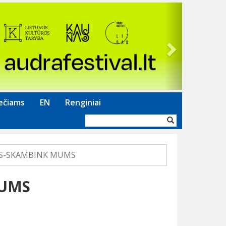
Next
ečiams
EN
Renginiai
Paieškos
forma
ŠAS-SKAMBINK MUMS
MUMS