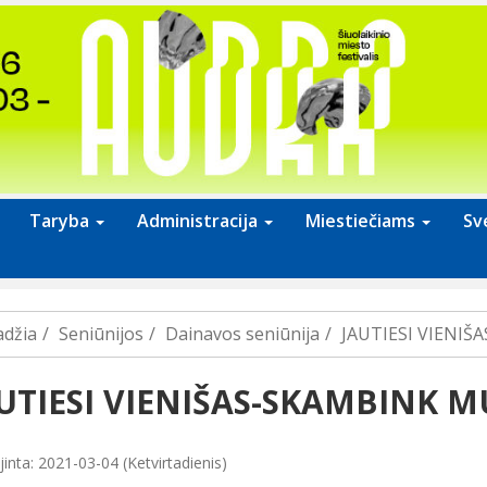
Taryba
Administracija
Miestiečiams
Sv
adžia
Seniūnijos
Dainavos seniūnija
JAUTIESI VIENI
UTIESI VIENIŠAS-SKAMBINK 
inta: 2021-03-04 (Ketvirtadienis)