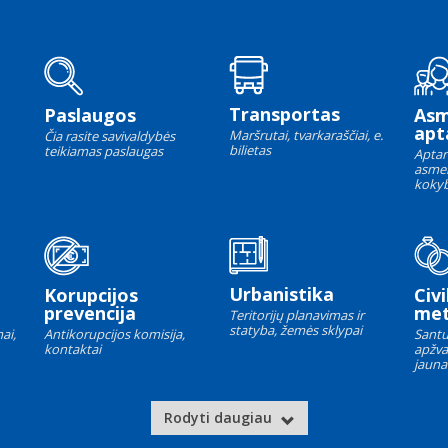
Transportas
Paslaugos
As
apt
Maršrutai, tvarkaraščiai, e.
Čia rasite savivaldybės
bilietas
teikiamas paslaugas
Aptar
asme
kokyb
Urbanistika
Korupcijos
Civi
prevencija
met
Teritorijų planavimas ir
statyba, žemės sklypai
ai,
Antikorupcijos komisija,
Santu
kontaktai
apžva
jauna
Rodyti daugiau