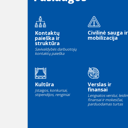
Civilinė sauga ir
Kontaktų
mobilizacija
paieška ir
struktūra
Savivaldybės darbuotojų
kontaktų paieška
Kultūra
Verslas ir
finansai
Įstaigos, konkursai,
stipendijos, renginiai
Lengvatos verslui, leidim
finansai ir mokesčiai,
parduodamas turtas