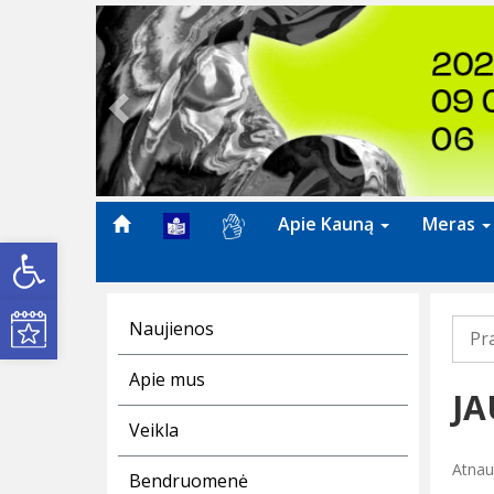
Previous
Apie Kauną
Meras
Open toolbar
Kultūros renginiai
Naujienos
Pr
Apie mus
JA
Veikla
Atnauj
Bendruomenė