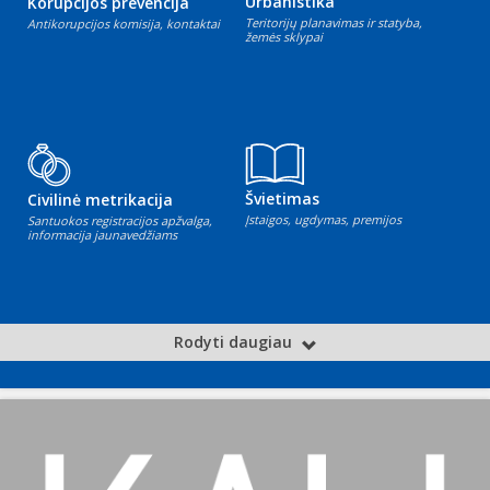
Urbanistika
Korupcijos prevencija
Teritorijų planavimas ir statyba,
Antikorupcijos komisija, kontaktai
žemės sklypai
Švietimas
Civilinė metrikacija
Įstaigos, ugdymas, premijos
Santuokos registracijos apžvalga,
informacija jaunavedžiams
Rodyti daugiau