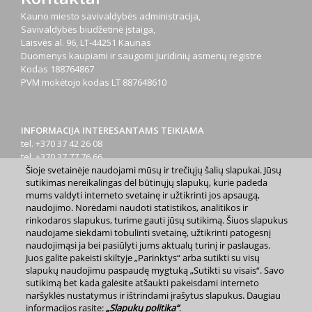
Kauno miesto savivaldybės administracija,
Savivaldybės biudžetinė įstaiga,
Laisvės al. 96, LT-44251 Kaunas
Duomenys kaupiami ir saugomi Juridinių asmenų registre
Kodas
188764867
PVM mokėtojo kodas
LT 887648610
INFORMACIJA INTERESANTAMS TEIKIAMA
tel. +370 37 42 26 08
tel. +370 37 77 76 66
Šioje svetainėje naudojami mūsų ir trečiųjų šalių slapukai. Jūsų
tel. +370 660 07000
sutikimas nereikalingas dėl būtinųjų slapukų, kurie padeda
el. p.
info@kaunas.lt
mums valdyti interneto svetainę ir užtikrinti jos apsaugą,
naudojimo. Norėdami naudoti statistikos, analitikos ir
rinkodaros slapukus, turime gauti jūsų sutikimą. Šiuos slapukus
naudojame siekdami tobulinti svetainę, užtikrinti patogesnį
naudojimąsi ja bei pasiūlyti jums aktualų turinį ir paslaugas.
Juos galite pakeisti skiltyje „Parinktys“ arba sutikti su visų
2023 m. Kauno miesto savivaldybė. Kopijuoti ir platinti
slapukų naudojimu paspaudę mygtuką „Sutikti su visais“. Savo
www.kaunas.lt skelbiamą informaciją be autorių sutikimo draudžiama.
sutikimą bet kada galėsite atšaukti pakeisdami interneto
|
Svetainės žemėlapis »
naršyklės nustatymus ir ištrindami įrašytus slapukus. Daugiau
informacijos rasite:
„Slapukų politika“
.