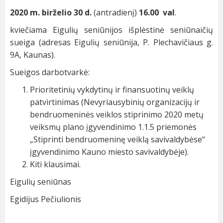
2020 m. birželio 30 d.
(antradienį)
16.00 val
.
kviečiama Eigulių seniūnijos išplėstinė seniūnaičių
sueiga (adresas Eigulių seniūnija, P. Plechavičiaus g.
9A, Kaunas).
Sueigos darbotvarkė:
Prioritetinių vykdytinų ir finansuotinų veiklų
patvirtinimas (Nevyriausybinių organizacijų ir
bendruomeninės veiklos stiprinimo 2020 metų
veiksmų plano įgyvendinimo 1.1.5 priemonės
„Stiprinti bendruomeninę veiklą savivaldybėse“
įgyvendinimo Kauno miesto savivaldybėje).
Kiti klausimai.
Eigulių seniūnas
Egidijus Pečiulionis