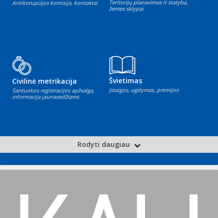
Teritorijų planavimas ir statyba,
Antikorupcijos komisija, kontaktai
žemės sklypai
Švietimas
Civilinė metrikacija
Įstaigos, ugdymas, premijos
Santuokos registracijos apžvalga,
informacija jaunavedžiams
Rodyti daugiau