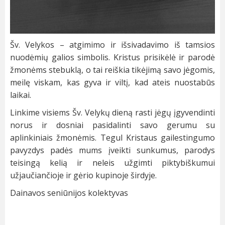
Šv. Velykos – atgimimo ir išsivadavimo iš tamsios
nuodėmių galios simbolis. Kristus prisikėlė ir parodė
žmonėms stebuklą, o tai reiškia tikėjimą savo jėgomis,
meilę viskam, kas gyva ir viltį, kad ateis nuostabūs
laikai.
Linkime visiems Šv. Velykų dieną rasti jėgų įgyvendinti
norus ir dosniai pasidalinti savo gerumu su
aplinkiniais žmonėmis. Tegul Kristaus gailestingumo
pavyzdys padės mums įveikti sunkumus, parodys
teisingą kelią ir neleis užgimti piktybiškumui
užjaučiančioje ir gėrio kupinoje širdyje.
Dainavos seniūnijos kolektyvas