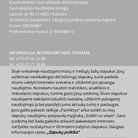
Kauno miesto savivaldybės administracija,
Savivaldybės biudžetinė įstaiga,
Laisvės al. 96, LT-44251 Kaunas
Duomenys kaupiami ir saugomi Juridinių asmenų registre
Kodas
188764867
PVM mokėtojo kodas
LT 887648610
INFORMACIJA INTERESANTAMS TEIKIAMA
tel. +370 37 42 26 08
tel. +370 37 77 76 66
tel. +370 660 07000
Šioje svetainėje naudojami mūsų ir trečiųjų šalių slapukai. Jūsų
el. p.
info@kaunas.lt
sutikimas nereikalingas dėl būtinųjų slapukų, kurie padeda
mums valdyti interneto svetainę ir užtikrinti jos apsaugą,
naudojimo. Norėdami naudoti statistikos, analitikos ir
rinkodaros slapukus, turime gauti jūsų sutikimą. Šiuos slapukus
naudojame siekdami tobulinti svetainę, užtikrinti patogesnį
naudojimąsi ja bei pasiūlyti jums aktualų turinį ir paslaugas.
Juos galite pakeisti skiltyje „Parinktys“ arba sutikti su visų
2023 m. Kauno miesto savivaldybė. Kopijuoti ir platinti
slapukų naudojimu paspaudę mygtuką „Sutikti su visais“. Savo
www.kaunas.lt skelbiamą informaciją be autorių sutikimo draudžiama.
sutikimą bet kada galėsite atšaukti pakeisdami interneto
|
Svetainės žemėlapis »
naršyklės nustatymus ir ištrindami įrašytus slapukus. Daugiau
informacijos rasite:
„Slapukų politika“
.