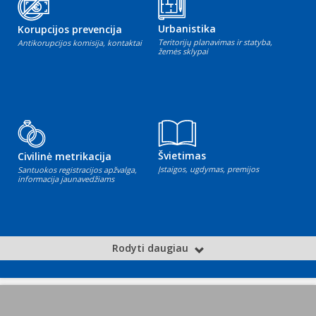
Urbanistika
Korupcijos prevencija
Teritorijų planavimas ir statyba,
Antikorupcijos komisija, kontaktai
žemės sklypai
Švietimas
Civilinė metrikacija
Įstaigos, ugdymas, premijos
Santuokos registracijos apžvalga,
informacija jaunavedžiams
Rodyti daugiau