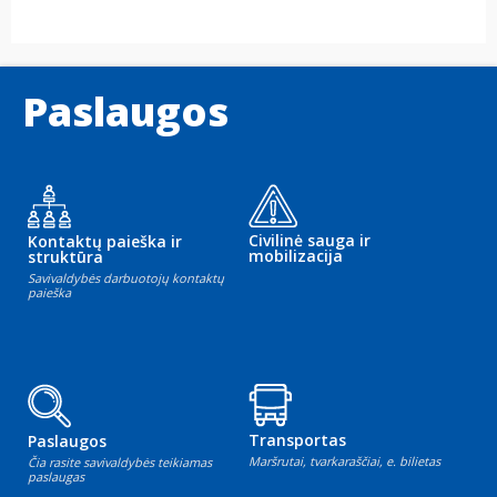
Paslaugos
Civilinė sauga ir
Kontaktų paieška ir
mobilizacija
struktūra
Savivaldybės darbuotojų kontaktų
paieška
Transportas
Paslaugos
Maršrutai, tvarkaraščiai, e. bilietas
Čia rasite savivaldybės teikiamas
paslaugas