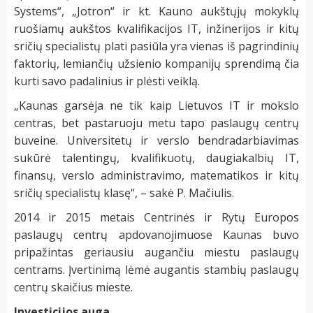
Systems“, „Jotron“ ir kt. Kauno aukštųjų mokyklų
ruošiamų aukštos kvalifikacijos IT, inžinerijos ir kitų
sričių specialistų plati pasiūla yra vienas iš pagrindinių
faktorių, lemiančių užsienio kompanijų sprendimą čia
kurti savo padalinius ir plėsti veiklą.
„Kaunas garsėja ne tik kaip Lietuvos IT ir mokslo
centras, bet pastaruoju metu tapo paslaugų centrų
buveine. Universitetų ir verslo bendradarbiavimas
sukūrė talentingų, kvalifikuotų, daugiakalbių IT,
finansų, verslo administravimo, matematikos ir kitų
sričių specialistų klasę“, – sakė P. Mačiulis.
2014 ir 2015 metais Centrinės ir Rytų Europos
paslaugų centrų apdovanojimuose Kaunas buvo
pripažintas geriausiu augančiu miestu paslaugų
centrams. Įvertinimą lėmė augantis stambių paslaugų
centrų skaičius mieste.
Investicijos auga