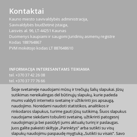
Kontaktai
Kauno miesto savivaldybės administracija,
Savivaldybės biudžetinė įstaiga,
Laisvės al. 96, LT-44251 Kaunas
Duomenys kaupiami ir saugomi Juridinių asmenų registre
Kodas
188764867
PVM mokėtojo kodas
LT 887648610
INFORMACIJA INTERESANTAMS TEIKIAMA
tel. +370 37 42 26 08
tel. +370 37 77 76 66
tel. +370 660 07000
Šioje svetainėje naudojami mūsų ir trečiųjų šalių slapukai. Jūsų
el. p.
info@kaunas.lt
sutikimas nereikalingas dėl būtinųjų slapukų, kurie padeda
mums valdyti interneto svetainę ir užtikrinti jos apsaugą,
naudojimo. Norėdami naudoti statistikos, analitikos ir
rinkodaros slapukus, turime gauti jūsų sutikimą. Šiuos slapukus
naudojame siekdami tobulinti svetainę, užtikrinti patogesnį
naudojimąsi ja bei pasiūlyti jums aktualų turinį ir paslaugas.
Juos galite pakeisti skiltyje „Parinktys“ arba sutikti su visų
2023 m. Kauno miesto savivaldybė. Kopijuoti ir platinti
slapukų naudojimu paspaudę mygtuką „Sutikti su visais“. Savo
www.kaunas.lt skelbiamą informaciją be autorių sutikimo draudžiama.