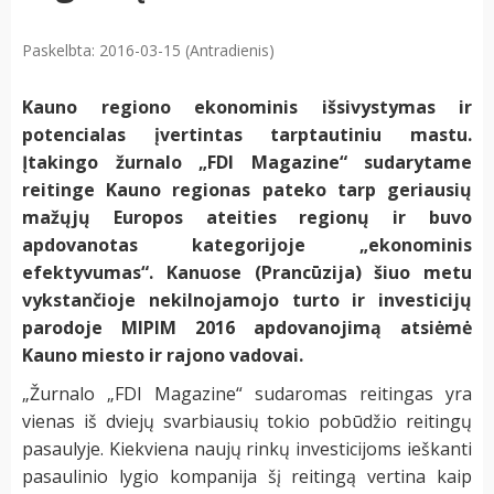
Paskelbta: 2016-03-15 (Antradienis)
Kauno regiono ekonominis išsivystymas ir
potencialas įvertintas tarptautiniu mastu.
Įtakingo žurnalo „FDI Magazine“ sudarytame
reitinge Kauno regionas pateko tarp geriausių
mažųjų Europos ateities regionų ir buvo
apdovanotas kategorijoje „ekonominis
efektyvumas“. Kanuose (Prancūzija) šiuo metu
vykstančioje nekilnojamojo turto ir investicijų
parodoje MIPIM
2016 apdovanojimą atsiėmė
Kauno miesto ir rajono vadovai.
„Žurnalo „FDI Magazine“ sudaromas reitingas yra
vienas iš dviejų svarbiausių tokio pobūdžio reitingų
pasaulyje. Kiekviena naujų rinkų investicijoms ieškanti
pasaulinio lygio kompanija šį reitingą vertina kaip