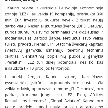
Kauno rajone įsikūrusioje Laisvojoje ekonominėje
zonoje (LEZ) jau veikia 19 kompanijų, pritraukta 360
mln. Eur. investicijų, sukurta beveik 2 tūkst. naujų
darbo vietų. Neseniai įkurtuves šventė „DPD Lietuva“,
kurios siuntų rūšiavimo terminalas yra didžiausias ir
moderniausias Baltijos šalyse. Netrukus savo veiklą
turėtų pradėti „Pienas LT“. Statoma šveicarų kapitalo
šviestuvų gamykla, išmaniųjų telefonų techninis
centras, vienkartinių popierinių puodelių gamykla
„Peraltis“. LEZ turi didelį potencialą, nes kol kas
išnaudota tik 10 proc. jos teritorijos.
Į priekį žengia Kauno rajone, Karmėlavos
gyvenvietėje, įsikūręs tarptautinis oro uostas: čia
veikia orlaivių aptarnavimo įmonė „FL Technics“, oro
parkas, kuriama jungtis su LEZ. Pietų Afrikos
Respublikos bendrovė „Global Aviation“ Kauno oro
uoste pradėjo statyti naują orlaivių aptarnavimo