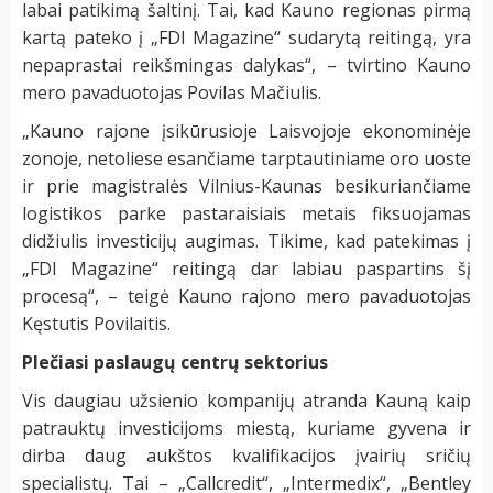
labai patikimą šaltinį. Tai, kad Kauno regionas pirmą
kartą pateko į „FDI Magazine“ sudarytą reitingą, yra
nepaprastai reikšmingas dalykas“, – tvirtino Kauno
mero pavaduotojas Povilas Mačiulis.
„Kauno rajone įsikūrusioje Laisvojoje ekonominėje
zonoje, netoliese esančiame tarptautiniame oro uoste
ir prie magistralės Vilnius-Kaunas besikuriančiame
logistikos parke pastaraisiais metais fiksuojamas
didžiulis investicijų augimas. Tikime, kad patekimas į
„FDI Magazine“ reitingą dar labiau paspartins šį
procesą“, – teigė Kauno rajono mero pavaduotojas
Kęstutis Povilaitis.
Plečiasi paslaugų centrų sektorius
Vis daugiau užsienio kompanijų atranda Kauną kaip
patrauktų investicijoms miestą, kuriame gyvena ir
dirba daug aukštos kvalifikacijos įvairių sričių
specialistų. Tai – „Callcredit“, „Intermedix“, „Bentley