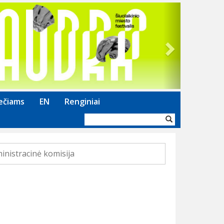
Next
ečiams
EN
Renginiai
Paieškos
forma
inistracinė komisija