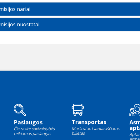
isijos nariai
misijos nuostatai
Transportas
Paslaugos
As
apt
Maršrutai, tvarkaraščiai, e.
Čia rasite savivaldybės
bilietas
teikiamas paslaugas
Aptar
asme