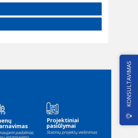
KONSULTAVIMAS
Projektiniai
menų
pasiūlymai
arnavimas
Statinių projektų viešinimas
naujami padaliniai,
nų aptarnavimo