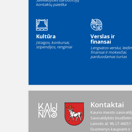
Savivaldybės darbuotojų
kontaktų paieška
Kultūra
Verslas ir
finansai
Įstaigos, konkursai,
stipendijos, renginiai
Lengvatos verslui, leidim
finansai ir mokesčiai,
parduodamas turtas
Kontaktai
Kauno miesto savivaldy
Savivaldybės biudžetinė
Laisvės al. 96, LT-4425
Duomenys kaupiami ir s