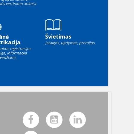
ės vertinimo anketa
Švietimas
linė
rikacija
Įstaigos, ugdymas, premijos
okos registracijos
lga, informacija
vedžiams