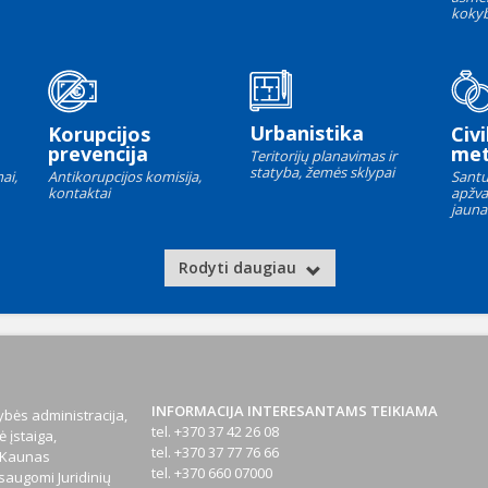
kokyb
Urbanistika
Korupcijos
Civi
prevencija
met
Teritorijų planavimas ir
statyba, žemės sklypai
ai,
Antikorupcijos komisija,
Santu
kontaktai
apžva
jauna
Rodyti daugiau
INFORMACIJA INTERESANTAMS TEIKIAMA
bės administracija,
tel. +370 37 42 26 08
 įstaiga,
tel. +370 37 77 76 66
1 Kaunas
tel. +370 660 07000
augomi Juridinių