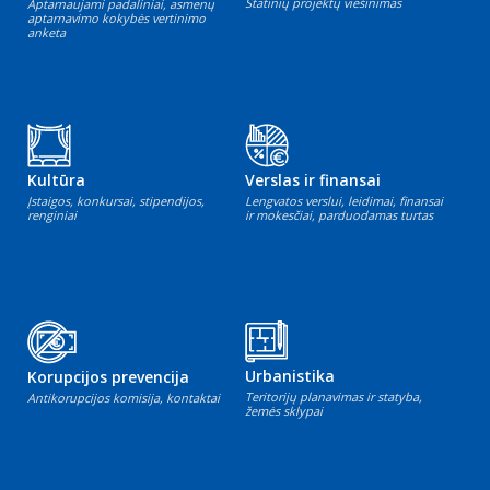
Statinių projektų viešinimas
Aptarnaujami padaliniai, asmenų
aptarnavimo kokybės vertinimo
anketa
Kultūra
Verslas ir finansai
Įstaigos, konkursai, stipendijos,
Lengvatos verslui, leidimai, finansai
renginiai
ir mokesčiai, parduodamas turtas
Urbanistika
Korupcijos prevencija
Teritorijų planavimas ir statyba,
Antikorupcijos komisija, kontaktai
žemės sklypai