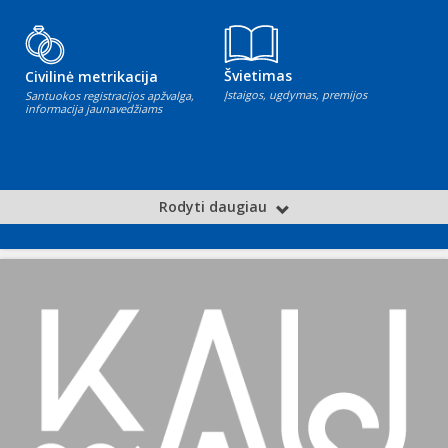
Švietimas
Civilinė metrikacija
Įstaigos, ugdymas, premijos
Santuokos registracijos apžvalga,
informacija jaunavedžiams
Rodyti daugiau