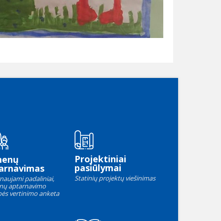
Projektiniai
menų
pasiūlymai
arnavimas
Statinių projektų viešinimas
naujami padaliniai,
nų aptarnavimo
ės vertinimo anketa