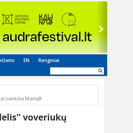
Next
ečiams
EN
Renginiai
Paieškos
forma
ai sveikina Mamą!!!
lelis” voveriukų