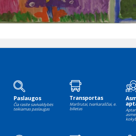
Transportas
Paslaugos
As
apt
Maršrutai, tvarkaraščiai, e.
Čia rasite savivaldybės
bilietas
teikiamas paslaugas
Aptar
asme
kokyb