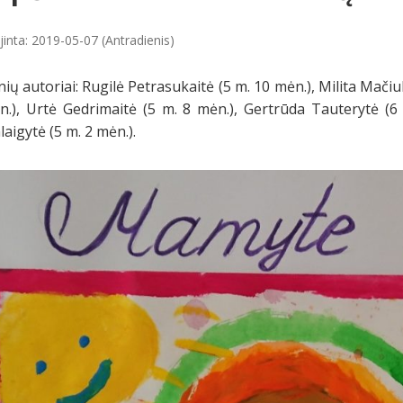
jinta: 2019-05-07 (Antradienis)
nių autoriai: Rugilė Petrasukaitė (5 m. 10 mėn.), Milita Mačiu
.), Urtė Gedrimaitė (5 m. 8 mėn.), Gertrūda Tauterytė (6 m
aigytė (5 m. 2 mėn.).