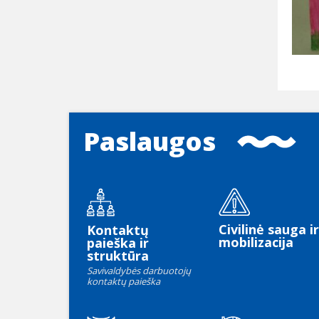
Paslaugos
Civilinė sauga ir
Kontaktų
mobilizacija
paieška ir
struktūra
Savivaldybės darbuotojų
kontaktų paieška