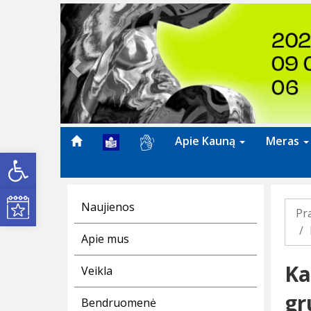
Previous
Apie Kauną
Meras
Open toolbar
Kultūros renginiai
Naujienos
Pr
Apie mus
Ka
Veikla
gr
Bendruomenė