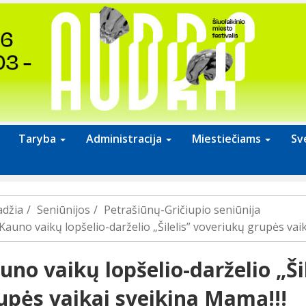
Taryba
Administracija
Miestiečiams
Sv
adžia
Seniūnijos
Petrašiūnų-Gričiupio seniūnija
Kauno vaikų lopšelio-darželio „Šilelis” voveriukų grupės vaik
uno vaikų lopšelio-darželio „Ši
upės vaikai sveikina Mamą!!!