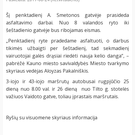
Šį penktadienį A. Smetonos gatvėje prasideda
asfaltavimo darbai. Nuo 8 valandos ryto iki
šeštadienio gatvėje bus ribojamas eismas.
„Penktadienį ryte pradedame asfaltuoti, o darbus
tikimės užbaigti per šeštadienį, tad sekmadienį
vairuotojai galės drąsiai riedėti nauja kelio danga“, –
pabrėžė Kauno miesto savivaldybės Miesto tvarkymo
skyriaus vedėjas Aloyzas Pakalniškis.
3-iojo ir 43-iojo maršrutų autobusai rugpjūčio 25
dieną nuo 8.00 val. ir 26 dieną nuo Tilto g. stotelės
važiuos Vaidoto gatve, toliau įprastais maršrutais.
Ryšių su visuomene skyriaus informacija