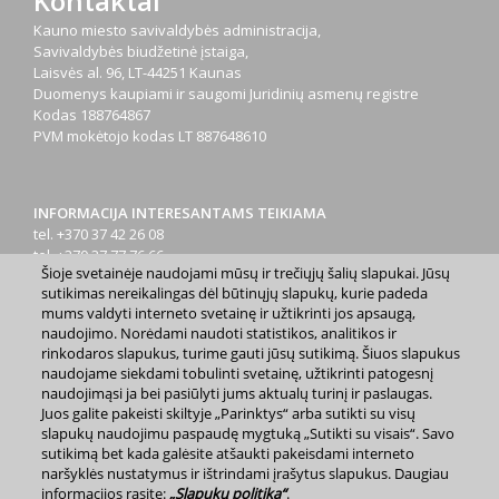
Kontaktai
Kauno miesto savivaldybės administracija,
Savivaldybės biudžetinė įstaiga,
Laisvės al. 96, LT-44251 Kaunas
Duomenys kaupiami ir saugomi Juridinių asmenų registre
Kodas
188764867
PVM mokėtojo kodas
LT 887648610
INFORMACIJA INTERESANTAMS TEIKIAMA
tel. +370 37 42 26 08
tel. +370 37 77 76 66
Šioje svetainėje naudojami mūsų ir trečiųjų šalių slapukai. Jūsų
tel. +370 660 07000
sutikimas nereikalingas dėl būtinųjų slapukų, kurie padeda
el. p.
info@kaunas.lt
mums valdyti interneto svetainę ir užtikrinti jos apsaugą,
naudojimo. Norėdami naudoti statistikos, analitikos ir
rinkodaros slapukus, turime gauti jūsų sutikimą. Šiuos slapukus
naudojame siekdami tobulinti svetainę, užtikrinti patogesnį
naudojimąsi ja bei pasiūlyti jums aktualų turinį ir paslaugas.
Juos galite pakeisti skiltyje „Parinktys“ arba sutikti su visų
slapukų naudojimu paspaudę mygtuką „Sutikti su visais“. Savo
2023 m. Kauno miesto savivaldybė. Kopijuoti ir platinti
sutikimą bet kada galėsite atšaukti pakeisdami interneto
www.kaunas.lt skelbiamą informaciją be autorių sutikimo draudžiama.
|
Svetainės žemėlapis »
naršyklės nustatymus ir ištrindami įrašytus slapukus. Daugiau
informacijos rasite:
„Slapukų politika“
.