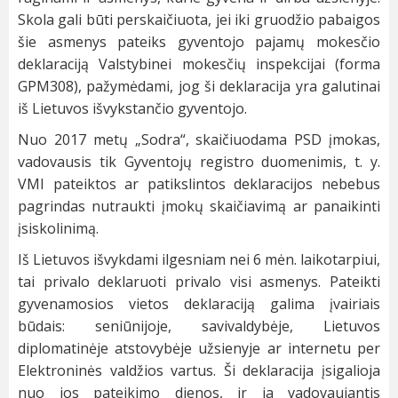
Skola gali būti perskaičiuota, jei iki gruodžio pabaigos
šie asmenys pateiks gyventojo pajamų mokesčio
deklaraciją Valstybinei mokesčių inspekcijai (forma
GPM308), pažymėdami, jog ši deklaracija yra galutinai
iš Lietuvos išvykstančio gyventojo.
Nuo 2017 metų „Sodra“, skaičiuodama PSD įmokas,
vadovausis tik Gyventojų registro duomenimis, t. y.
VMI pateiktos ar patikslintos deklaracijos nebebus
pagrindas nutraukti įmokų skaičiavimą ar panaikinti
įsiskolinimą.
Iš Lietuvos išvykdami ilgesniam nei 6 mėn. laikotarpiui,
tai privalo deklaruoti privalo visi asmenys. Pateikti
gyvenamosios vietos deklaraciją galima įvairiais
būdais: seniūnijoje, savivaldybėje, Lietuvos
diplomatinėje atstovybėje užsienyje ar internetu per
Elektroninės valdžios vartus. Ši deklaracija įsigalioja
nuo jos pateikimo dienos, ir ja vadovaujantis