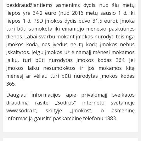
besidraudžiantiems asmenims dydis nuo šių metų
liepos yra 34,2 euro (nuo 2016 metų sausio 1 d. iki
liepos 1 d. PSD įmokos dydis buvo 31,5 euro). Įmoka
turi būti sumokėta iki einamojo mėnesio paskutinės
dienos. Labai svarbu mokant įmokas nurodyti teisingą
įmokos kodą, nes įvedus ne tą kodą įmokos nebus
įskaitytos. Jeigu įmokos už einamąjį mėnesį mokamos
laiku, turi būti nurodytas įmokos kodas 364. Jei
įmokos laiku nesumokėtos ir jos mokamos kitą
mėnesį ar vėliau turi būti nurodytas įmokos kodas
365.
Daugiau informacijos apie privalomąjį sveikatos
draudimą rasite „Sodros“ interneto svetainėje
www.sodra.lt, skiltyje „Įmokos“, o asmeninę
informaciją gausite paskambinę telefonu 1883.